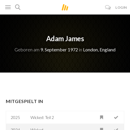
LOGIN
Adam James
Geboren am
9. September 1972
in
London, England
MITGESPIELT IN
2025
Wicked: Teil 2
2024
Wicked