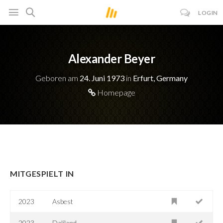
LOGIN
Alexander Beyer
Geboren am
24. Juni 1973
in
Erfurt, Germany
Homepage
MITGESPIELT IN
2023
Asbest
2023
Dalíland