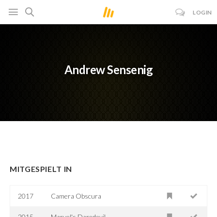
LOGIN
Andrew Sensenig
MITGESPIELT IN
2017
Camera Obscura
2015-
Marvel's Daredevil