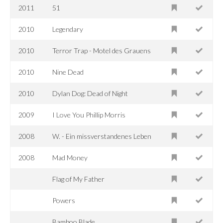
2011
51
2010
Legendary
2010
Terror Trap - Motel des Grauens
2010
Nine Dead
2010
Dylan Dog: Dead of Night
2009
I Love You Phillip Morris
2008
W. - Ein missverstandenes Leben
2008
Mad Money
Flag of My Father
Powers
Bamboo Blade