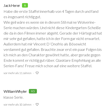
JackHerer
8
Habe die erste Staffel innerhalb von 4 Tagen durch und fand
es insgesamt richtig gut.
Wie geil wäre es wenn sie in diesem Stil mal ne Wolverine-
Serie machen würden. Und nicht diese Kindergarten-Scheiße
die da in den Filmen immer abgeht. Gerade der Härtegrad hat
mir sehr gut gefallen, hatte ich in der Form gar nicht erwartet.
Außerdem hat mir Vincent D´Onofrio als Bösewicht
verdammt gut gefallen. Brauchte zwar erst ein paar Folgen bis
ich mich an den Charakter gewöhnt hatte, aber gerade gegen
Ende kommt er richtig gut rüber. Glasklare Empfehlung an alle
Serien-Fans! Freue mich schon auf eine weitere Staffel.
vor mehr als 11 Jahren
WilliamWhyler
9.5
klasse Serie.
vor mehr als 10 Jahren