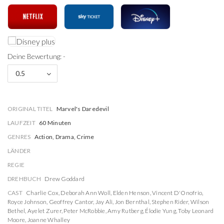
Deine Bewertung: -
0.5
ORIGINAL TITEL
Marvel's Daredevil
LAUFZEIT
60 Minuten
GENRES
Action, Drama, Crime
LÄNDER
REGIE
DREHBUCH
Drew Goddard
CAST
Charlie Cox
,
Deborah Ann Woll
,
Elden Henson
,
Vincent D'Onofrio
,
Royce Johnson
,
Geoffrey Cantor
,
Jay Ali
,
Jon Bernthal
,
Stephen Rider
,
Wilson
Bethel
,
Ayelet Zurer
,
Peter McRobbie
,
Amy Rutberg
,
Élodie Yung
,
Toby Leonard
Moore
,
Joanne Whalley