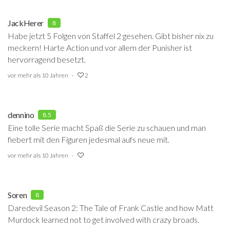
JackHerer
8
Habe jetzt 5 Folgen von Staffel 2 gesehen. Gibt bisher nix zu
meckern! Harte Action und vor allem der Punisher ist
hervorragend besetzt.
vor mehr als 10 Jahren
2
dennino
8.5
Eine tolle Serie macht Spaß die Serie zu schauen und man
fiebert mit den Figuren jedesmal aufs neue mit.
vor mehr als 10 Jahren
Soren
8
Daredevil Season 2: The Tale of Frank Castle and how Matt
Murdock learned not to get involved with crazy broads.