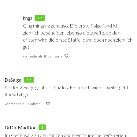
hhgs
7.5
Ging mir ganz genauso. Die erste Folge fand ich
ziemlich bescheiden, ebenso die zweite, ab der
dritten wird die erste Staffel dann doch noch ziemlich
gut.
vor mehr als 10 Jahren
DaSaiga
8.5
Ab der 2 Folge geht's richtig los. Freu mich wie es weitergehts.
#besttvfight
vor mehr als 11 Jahren
DrDotMadDoc
8
Im Gegensatz zu den ganzen anderen "Superhelden"-Serien,