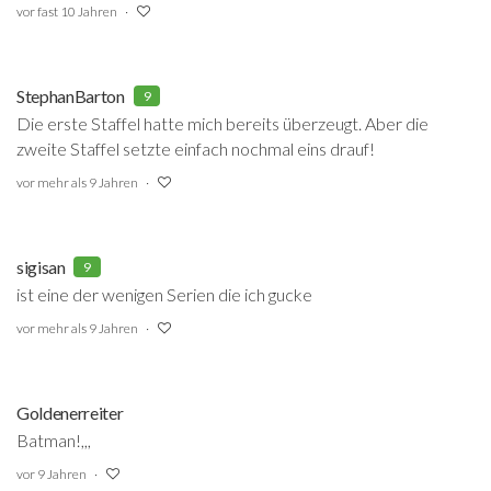
vor fast 10 Jahren
StephanBarton
9
Die erste Staffel hatte mich bereits überzeugt. Aber die
zweite Staffel setzte einfach nochmal eins drauf!
vor mehr als 9 Jahren
sigisan
9
ist eine der wenigen Serien die ich gucke
vor mehr als 9 Jahren
Goldenerreiter
Batman!,,,
vor 9 Jahren