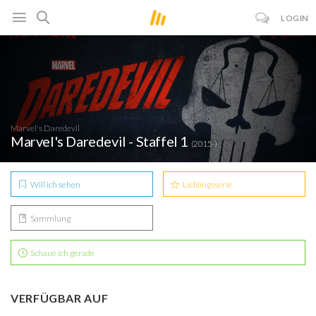
LOGIN
Marvel's Daredevil
Marvel's Daredevil - Staffel 1
(2015-)
Will ich sehen
Lieblingsserie
Sammlung
Schaue ich gerade
VERFÜGBAR AUF