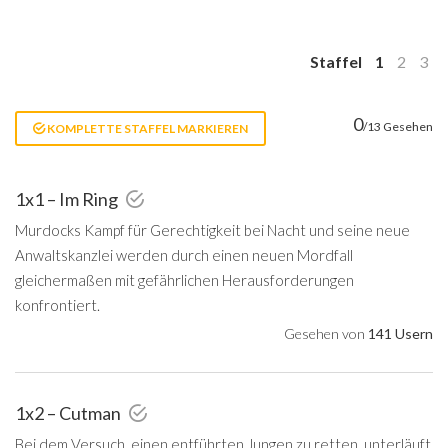
Staffel
1
2
3
0
/13 Gesehen
KOMPLETTE STAFFEL MARKIEREN
1x1 – Im Ring
Murdocks Kampf für Gerechtigkeit bei Nacht und seine neue
Anwaltskanzlei werden durch einen neuen Mordfall
gleichermaßen mit gefährlichen Herausforderungen
konfrontiert.
Gesehen von
141 Usern
1x2 – Cutman
Bei dem Versuch, einen entführten Jungen zu retten, unterläuft