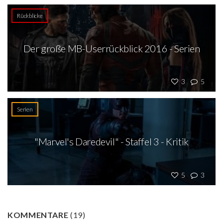
Rückblicke
Der große MB-Userrückblick 2016 - Serien
3
5
Serien
"Marvel's Daredevil" - Staffel 3 - Kritik
5
3
KOMMENTARE
(
19
)