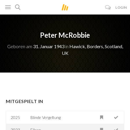
LOGIN
Peter McRobbie
Geboren am
31. Januar 1943
in
Hawick, Borders, Scotland,
UK
MITGESPIELT IN
2025
Blinde Vergeltung
2023
Eileen