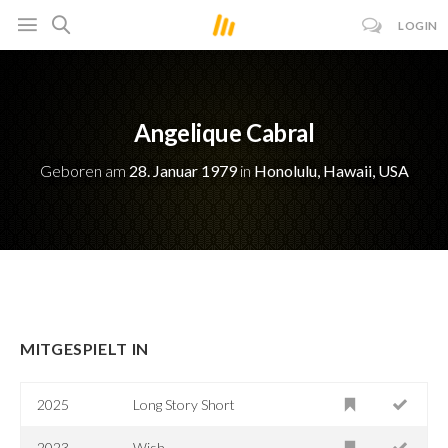
LOGIN
Angelique Cabral
Geboren am
28. Januar 1979
in
Honolulu, Hawaii, USA
MITGESPIELT IN
2025
Long Story Short
2023
Wish