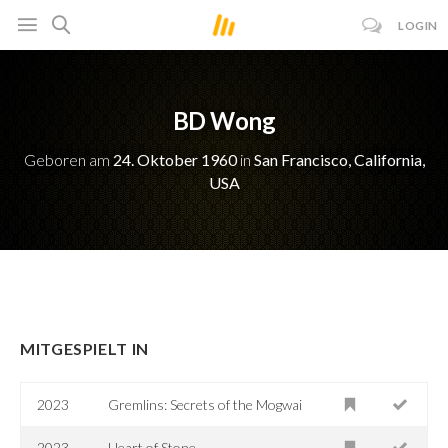
LOGIN
BD Wong
Geboren am
24. Oktober 1960
in
San Francisco, California,
USA
MITGESPIELT IN
2023
Gremlins: Secrets of the Mogwai
2023
Heart of Stone