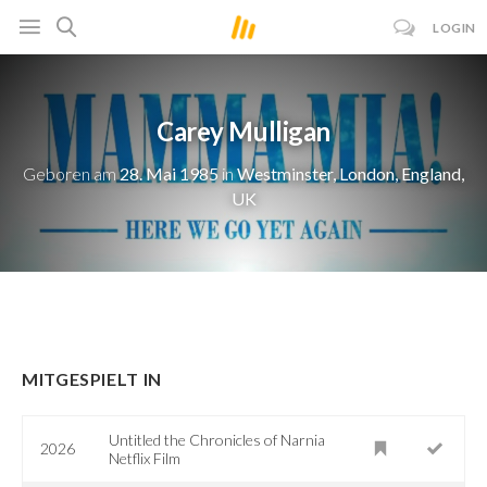
LOGIN
Carey Mulligan
Geboren am
28. Mai 1985
in
Westminster, London, England,
UK
MITGESPIELT IN
Untitled the Chronicles of Narnia
2026
Netflix Film