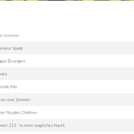
ve Lessons
nsieur Spade
gue Étrangère
reka
cello Mio
eser eine Sommer
er Peoples Children
mer 212 - In einer magischen Nacht