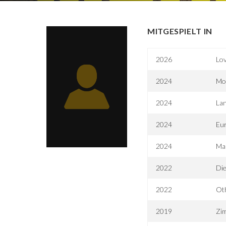
MITGESPIELT IN
2026
Lo
2024
Mo
2024
Lan
2024
Eu
2024
Mar
2022
Di
2022
Oth
2019
Zim