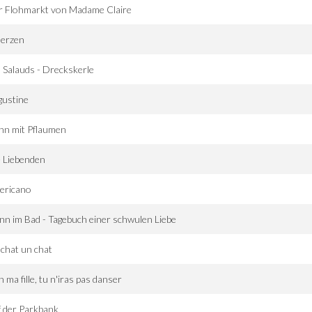
r Flohmarkt von Madame Claire
Herzen
 Salauds - Dreckskerle
gustine
hn mit Pflaumen
 Liebenden
ericano
n im Bad - Tagebuch einer schwulen Liebe
chat un chat
 ma fille, tu n'iras pas danser
 der Parkbank