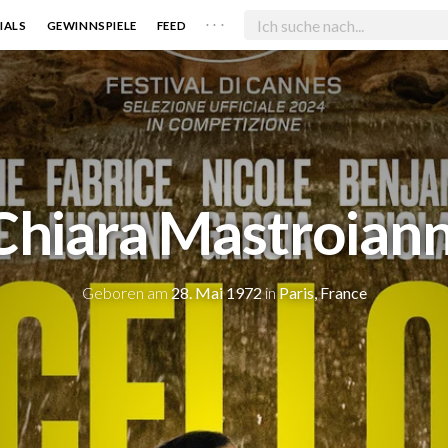
. . .
IALS
GEWINNSPIELE
FEED
Chiara Mastroiann
Geboren am
28. Mai 1972
in
Paris, France