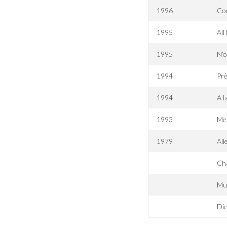
1996
Com
1995
All
1995
N'o
1994
Prê
1994
A l
1993
Mei
1979
All
Ch
Mut
Die