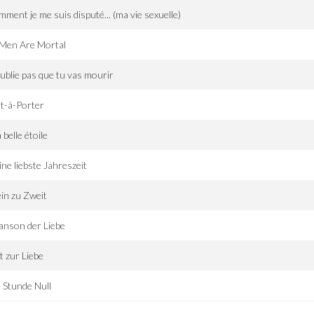
ment je me suis disputé... (ma vie sexuelle)
 Men Are Mortal
ublie pas que tu vas mourir
t-à-Porter
a belle étoile
ne liebste Jahreszeit
ein zu Zweit
anson der Liebe
 zur Liebe
 Stunde Null