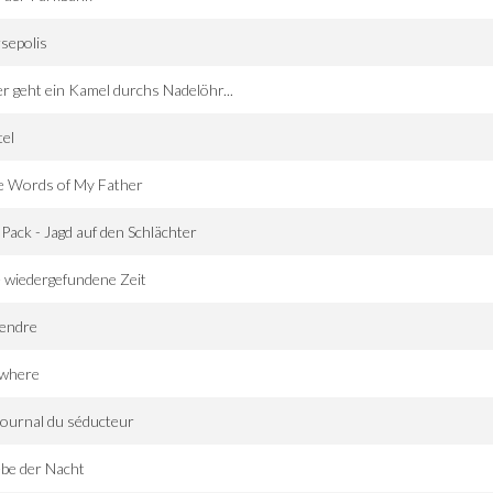
sepolis
r geht ein Kamel durchs Nadelöhr...
el
e Words of My Father
-Pack - Jagd auf den Schlächter
 wiedergefundene Zeit
vendre
where
journal du séducteur
be der Nacht