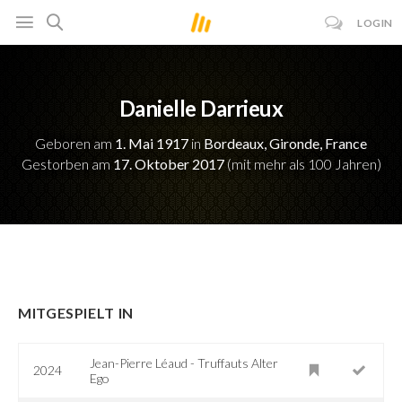
LOGIN
Danielle Darrieux
Geboren am
1. Mai 1917
in
Bordeaux, Gironde, France
Gestorben am
17. Oktober 2017
(mit mehr als 100 Jahren)
MITGESPIELT IN
Jean-Pierre Léaud - Truffauts Alter
2024
Ego