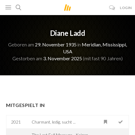
LOGIN
Diane Ladd
Geboren am
29. November 1935
in
Meridian, Mississippi,
USA
Gestorben am
3. November 2025
(mit fast 90 Jahren)
MITGESPIELT IN
2021
Charmant, ledig, sucht ...
The Last Full Measure - Keiner