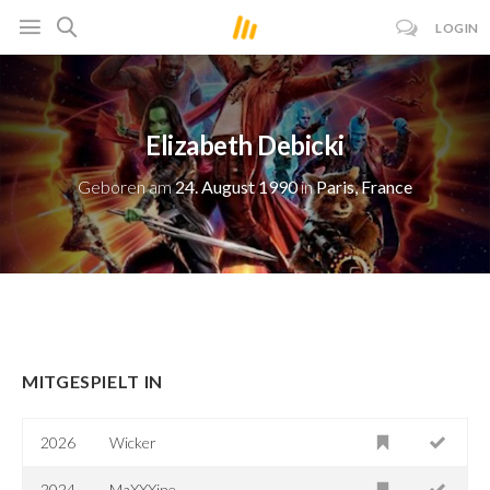
LOGIN
Elizabeth Debicki
Geboren am
24. August 1990
in
Paris, France
MITGESPIELT IN
2026
Wicker
2024
MaXXXine