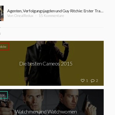
Agenten, Verfolgungsjagden und Guy Ritchie: Erster Trailer zu "The Man from U.N.C.L.E."
Von OnealRedux
15 Kommentare
S
licke
Die besten Cameos 2015
1
2
mne
Watchmen and Watchwomen