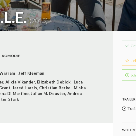
L.E.
(2015)
Ge
KOMÖDIE
Lie
 Wigram
Jeff Kleeman
Sch
er
,
Alicia Vikander
,
Elizabeth Debicki
,
Luca
Grant
,
Jared Harris
,
Christian Berkel
,
Misha
nna Di Martino
,
Julian M. Deuster
,
Andrea
ter Stark
TRAILER 
Trail
WEITERE