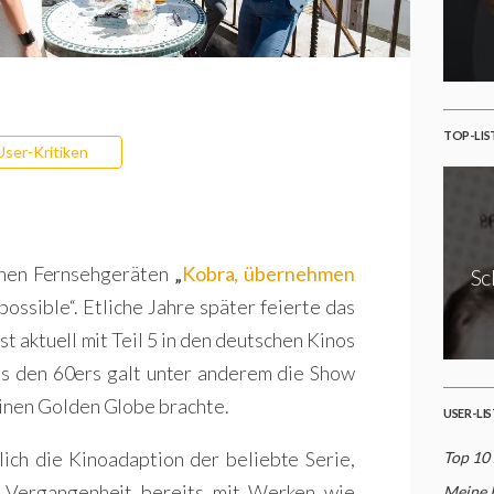
TOP-LIS
User-Kritiken
chen Fernsehgeräten
„
Kobra, übernehmen
Sc
possible“. Etliche Jahre später feierte das
t aktuell mit Teil 5 in den deutschen Kinos
us den 60ers galt unter anderem die Show
 einen Golden Globe brachte.
USER-LI
lich die Kinoadaption der beliebte Serie,
Top 10
r Vergangenheit bereits mit Werken wie
Meine 