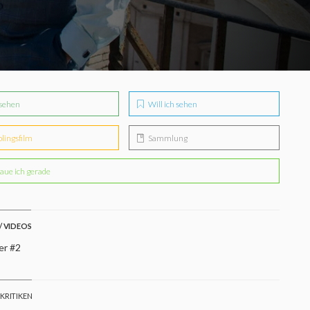
sehen
Will ich sehen
blingsfilm
Sammlung
aue ich gerade
/ VIDEOS
er #2
 KRITIKEN