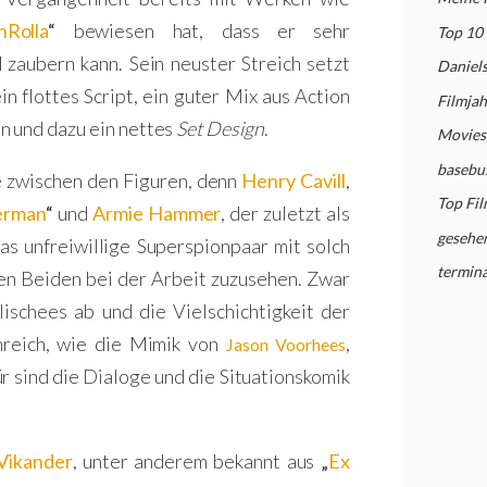
nRolla
“
bewiesen hat, dass er sehr
Top 10 
d zaubern kann.
Sein neuster Streich setzt
Daniel
n flottes Script, ein guter Mix aus Action
Filmja
n und dazu ein nettes
Set Design
.
Movies 
basebu
e zwischen den Figuren, denn
Henry Cavill
,
Top Fi
erman
“
und
Armie Hammer
, der zuletzt als
gesehe
as unfreiwillige Superspionpaar mit solch
termina
den Beiden bei der Arbeit zuzusehen.
Zwar
lischees ab und die Vielschichtigkeit der
nreich, wie die Mimik von
,
Jason Voorhees
r sind die Dialoge und die Situationskomik
 Vikander
, unter anderem bekannt aus
„
Ex