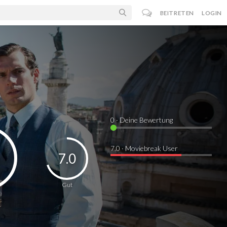
BEITRETEN
LOGIN
0
· Deine Bewertung
7.0 · Moviebreak User
7.0
Gut