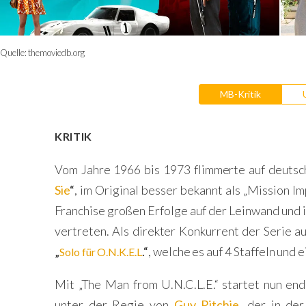
Quelle:
themoviedb.org
MB-Kritik
KRITIK
Vom Jahre 1966 bis 1973 flimmerte auf deuts
Sie
“
, im Original besser bekannt als „Mission Im
Franchise großen Erfolge auf der Leinwand und is
vertreten.
Als direkter Konkurrent der Serie a
„
.“
, welche es auf 4 Staffeln und
Solo für O.N.K.E.L
Mit „The Man from U.N.C.L.E.“ startet nun end
unter der Regie von
Guy Ritchie
, der in de