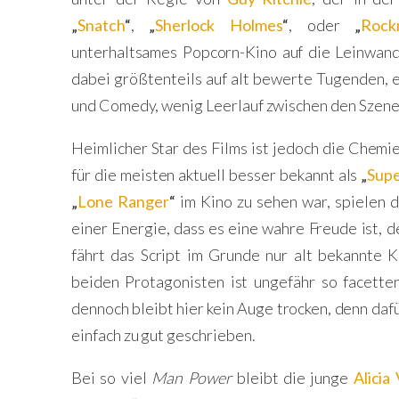
„
Snatch
“
,
„
Sherlock Holmes
“
, oder
„
Rock
unterhaltsames Popcorn-Kino auf die Leinwan
dabei größtenteils auf alt bewerte Tugenden, ei
und Comedy, wenig Leerlauf zwischen den Szene
Heimlicher Star des Films ist jedoch die Chemi
für die meisten aktuell besser bekannt als
„
Sup
„
Lone Ranger
“
im Kino zu sehen war, spielen d
einer Energie, dass es eine wahre Freude ist, 
fährt das Script im Grunde nur alt bekannte K
beiden Protagonisten ist ungefähr so facette
dennoch bleibt hier kein Auge trocken, denn dafü
einfach zu gut geschrieben.
Bei so viel
Man Power
bleibt die junge
Alicia