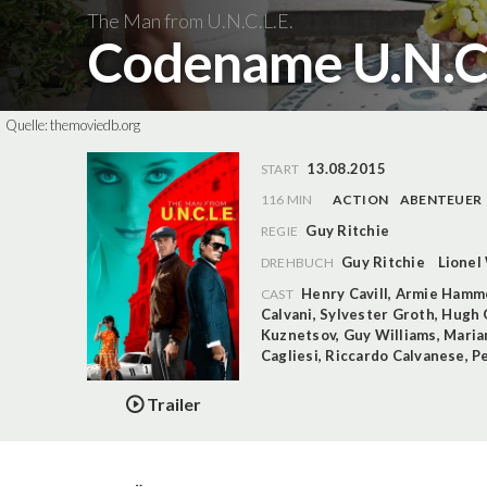
The Man from U.N.C.L.E.
Codename U.N.C.
Quelle:
themoviedb.org
13.08.2015
START
116 MIN
ACTION
ABENTEUER
Guy Ritchie
REGIE
Guy Ritchie
Lionel
DREHBUCH
Henry Cavill
,
Armie Hamm
CAST
Calvani
,
Sylvester Groth
,
Hugh 
Kuznetsov
,
Guy Williams
,
Maria
Cagliesi
,
Riccardo Calvanese
,
Pe
Trailer