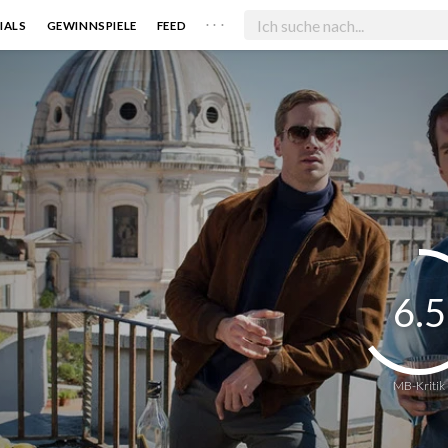
. . .
IALS
GEWINNSPIELE
FEED
6.5
MB-Kritik