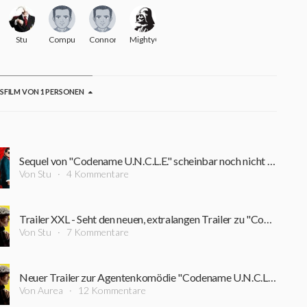
Stu
Computerdragon
ConnorJMacleod
MightyG
GSFILM VON 1 PERSONEN
Sequel von "Codename U.N.C.L.E." scheinbar noch nicht vom Tisch
Von Stu
4 Kommentare
Trailer XXL - Seht den neuen, extralangen Trailer zu "Codename U.N.C.L.E."
Von Stu
7 Kommentare
Neuer Trailer zur Agentenkomödie "Codename U.N.C.L.E."
Von Aurea
12 Kommentare