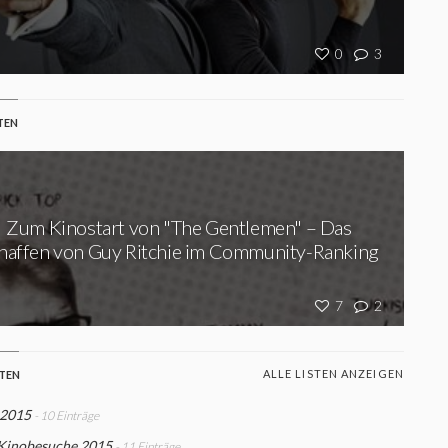
0
3
TEN
Zum Kinostart von "The Gentlemen" – Das
haffen von Guy Ritchie im Community-Ranking
7
2
ALLE LISTEN ANZEIGEN
STEN
 2015
- 10 Einträge
Kinobesuche 2015
- 11 Einträge