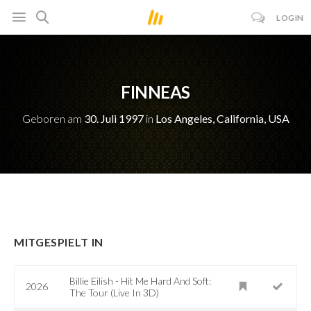
LOGIN
FINNEAS
Geboren am
30. Juli 1997
in
Los Angeles, California, USA
MITGESPIELT IN
Billie Eilish - Hit Me Hard And Soft:
2026
The Tour (Live In 3D)