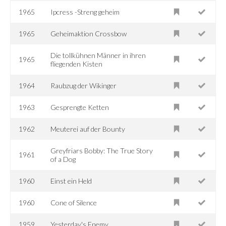
1965
Ipcress -Streng geheim
1965
Geheimaktion Crossbow
Die tollkühnen Männer in ihren
1965
fliegenden Kisten
1964
Raubzug der Wikinger
1963
Gesprengte Ketten
1962
Meuterei auf der Bounty
Greyfriars Bobby: The True Story
1961
of a Dog
1960
Einst ein Held
1960
Cone of Silence
1959
Yesterday's Enemy