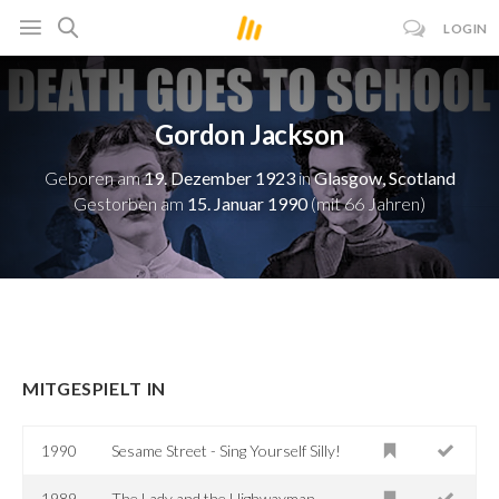
LOGIN
Gordon Jackson
Geboren am
19. Dezember 1923
in
Glasgow, Scotland
Gestorben am
15. Januar 1990
(mit 66 Jahren)
MITGESPIELT IN
1990
Sesame Street - Sing Yourself Silly!
1989
The Lady and the Highwayman