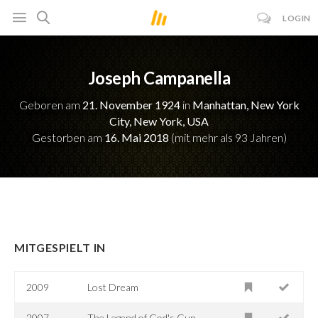
LOGIN
Joseph Campanella
Geboren am
21. November 1924
in
Manhattan, New York
City, New York, USA
Gestorben am
16. Mai 2018
(mit mehr als 93 Jahren)
MITGESPIELT IN
2009
Lost Dream
2007
The Legend of God's Gun