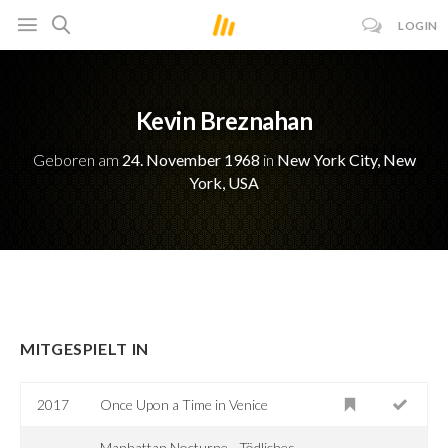
LOGIN
Kevin Breznahan
Geboren am
24. November 1968
in
New York City, New
York, USA
MITGESPIELT IN
2017
Once Upon a Time in Venice
Manhattan Nocturne - Tödliches