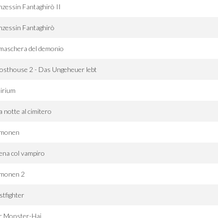
nzessin Fantaghirò II
nzessin Fantaghirò
maschera del demonio
osthouse 2 - Das Ungeheuer lebt
irium
 notte al cimitero
monen
ena col vampiro
monen 2
stfighter
r Monster-Hai