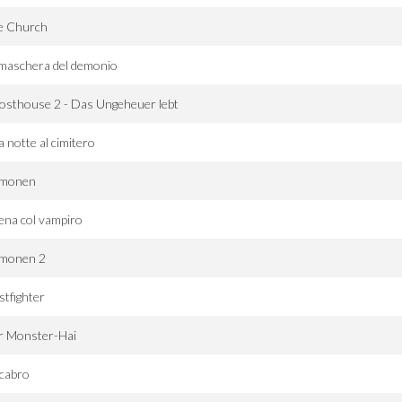
e Church
maschera del demonio
osthouse 2 - Das Ungeheuer lebt
 notte al cimitero
monen
ena col vampiro
monen 2
stfighter
r Monster-Hai
cabro