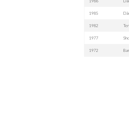
1986
Dä
1985
Dä
1982
Te
1977
Sh
1972
Ba