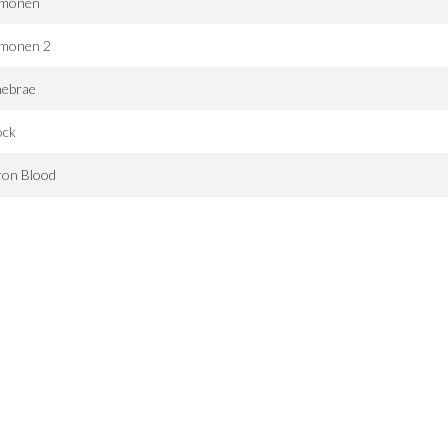
monen
monen 2
nebrae
ock
ron Blood