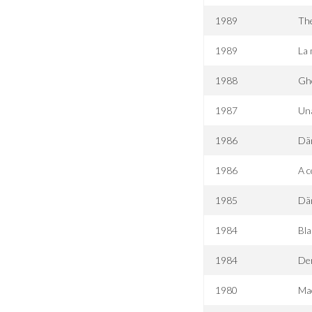
1989
Th
1989
La 
1988
Gh
1987
Una
1986
Dä
1986
A c
1985
Dä
1984
Bla
1984
De
1980
Ma