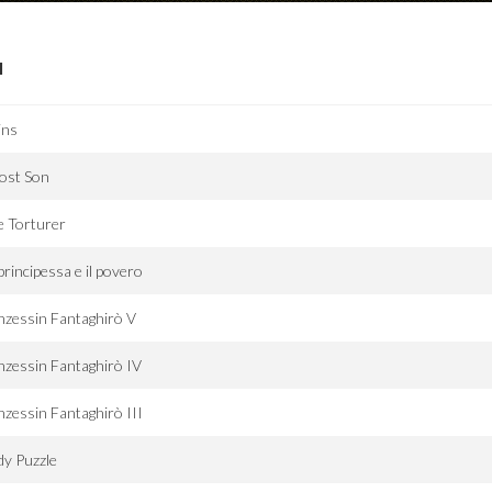
I
ins
ost Son
e Torturer
principessa e il povero
nzessin Fantaghirò V
nzessin Fantaghirò IV
nzessin Fantaghirò III
y Puzzle