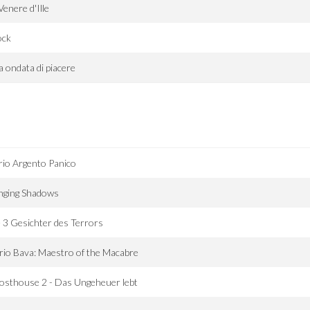
Venere d'Ille
ock
 ondata di piacere
io Argento Panico
nging Shadows
 3 Gesichter des Terrors
io Bava: Maestro of the Macabre
osthouse 2 - Das Ungeheuer lebt