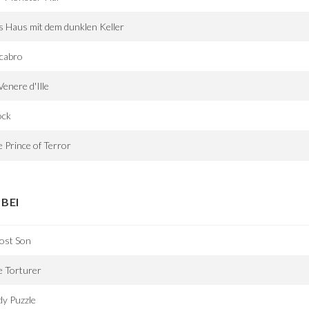
 Haus mit dem dunklen Keller
cabro
Venere d'Ille
ock
 Prince of Terror
BEI
ost Son
e Torturer
y Puzzle