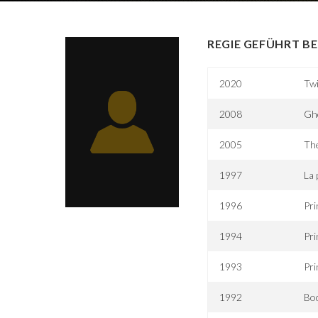
REGIE GEFÜHRT BE
2020
Tw
2008
Gh
2005
Th
1997
La 
1996
Pri
1994
Pri
1993
Pri
1992
Bod