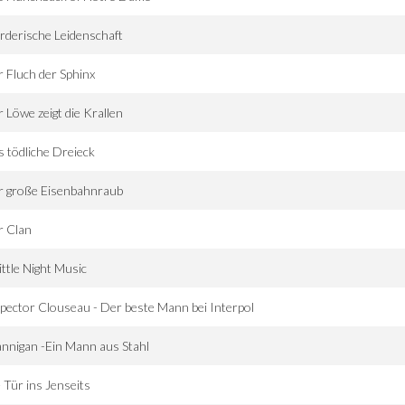
derische Leidenschaft
 Fluch der Sphinx
 Löwe zeigt die Krallen
 tödliche Dreieck
r große Eisenbahnraub
r Clan
ittle Night Music
pector Clouseau - Der beste Mann bei Interpol
nnigan -Ein Mann aus Stahl
 Tür ins Jenseits