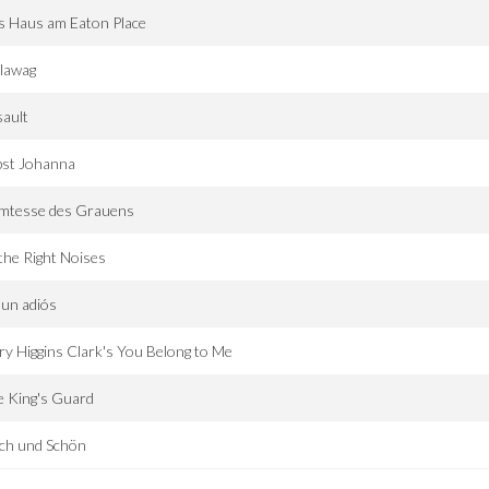
s Haus am Eaton Place
lawag
ault
pst Johanna
mtesse des Grauens
 the Right Noises
 un adiós
y Higgins Clark's You Belong to Me
 King's Guard
ch und Schön