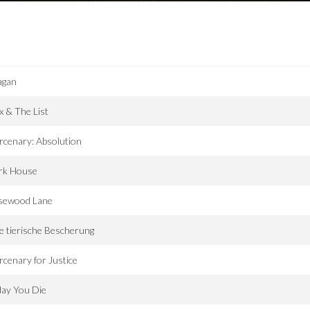
agan
x & The List
cenary: Absolution
rk House
sewood Lane
e tierische Bescherung
cenary for Justice
day You Die