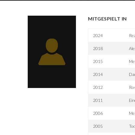
MITGESPIELT IN
2024
Re
2018
Ale
2015
Mer
2014
Da
2012
Ro
2011
Ein
2006
Mer
2005
To