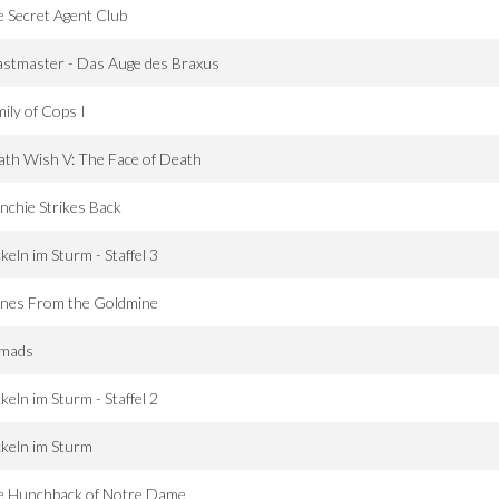
 Secret Agent Club
stmaster - Das Auge des Braxus
ily of Cops I
th Wish V: The Face of Death
chie Strikes Back
keln im Sturm - Staffel 3
enes From the Goldmine
mads
keln im Sturm - Staffel 2
keln im Sturm
e Hunchback of Notre Dame