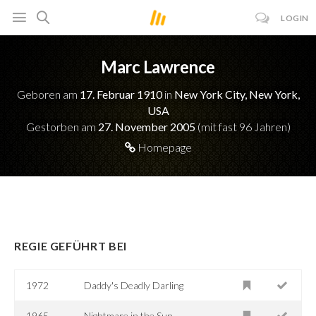
LOGIN
Marc Lawrence
Geboren am
17. Februar 1910
in
New York City, New York,
USA
Gestorben am
27. November 2005
(mit fast 96 Jahren)
Homepage
REGIE GEFÜHRT BEI
1972
Daddy's Deadly Darling
1965
Nightmare in the Sun