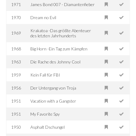
1971
James Bond 007 - Diamantenfieber
1970
Dream no Evil
Krakatoa -Das größte Abenteuer
1969
des letzten Jahrhunderts
1968
Big Horn -Ein Tag zum Kämpfen
1963
Die Rache des Johnny Cool
1959
Kein Fall für FBI
1956
Der Untergang von Troja
1951
Vacation with a Gangster
1951
My Favorite Spy
1950
Asphalt Dschungel