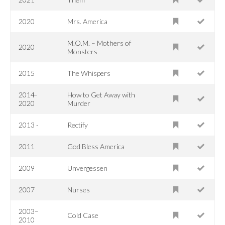
2020
Mrs. America
M.O.M. – Mothers of
2020
Monsters
2015
The Whispers
2014-
How to Get Away with
2020
Murder
2013 -
Rectify
2011
God Bless America
2009
Unvergessen
2007
Nurses
2003–
Cold Case
2010