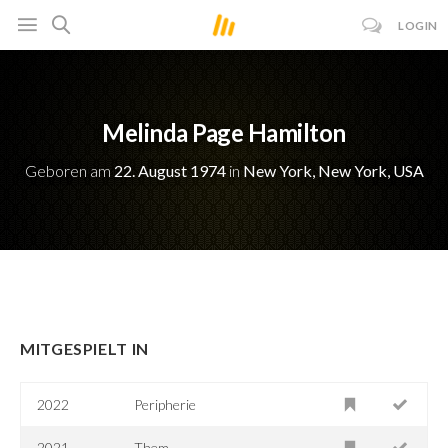
LOGIN
Melinda Page Hamilton
Geboren am
22. August 1974
in
New York, New York, USA
MITGESPIELT IN
2022
Peripherie
2021
Them