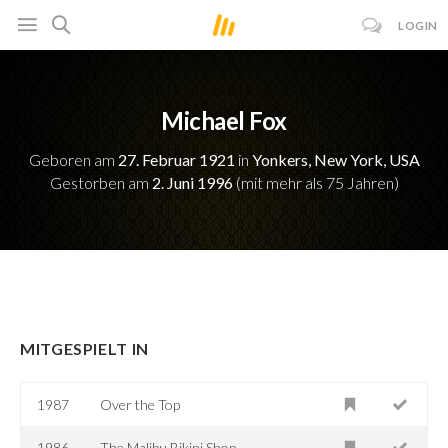
LOGIN
Michael Fox
Geboren am
27. Februar 1921
in
Yonkers, New York, USA
Gestorben am
2. Juni 1996
(mit mehr als 75 Jahren)
MITGESPIELT IN
1987
Over the Top
1986
The Malibu Bikini Shop