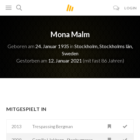
LOGIN
Mona Malm
Geboren am
24. Januar 1935
in
Stockholm, Stockholms län,
Sweden
Gestorben am
12. Januar 2021
(mit fast 86 Jahren)
MITGESPIELT IN
2013
Trespassing Bergman
2009
Camilla Läckberg - Stenhuggaren