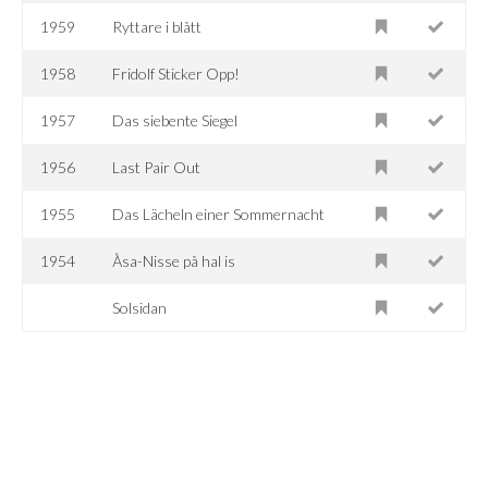
1959
Ryttare i blått
1958
Fridolf Sticker Opp!
1957
Das siebente Siegel
1956
Last Pair Out
1955
Das Lächeln einer Sommernacht
1954
Åsa-Nisse på hal is
Solsidan