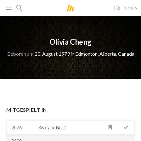
LOGIN
Olivia Cheng
Geboren am
20. August 1979
in
Edmonton, Alberta, Canada
MITGESPIELT IN
2026
Ready or Not 2
2020-