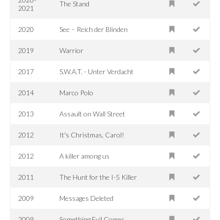
The Stand
2021
2020
See – Reich der Blinden
2019
Warrior
2017
S.W.A.T. - Unter Verdacht
2014
Marco Polo
2013
Assault on Wall Street
2012
It's Christmas, Carol!
2012
A killer among us
2011
The Hunt for the I-5 Killer
2009
Messages Deleted
2009
Something Evil Comes