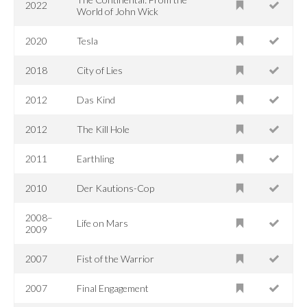
2022
World of John Wick
2020
Tesla
2018
City of Lies
2012
Das Kind
2012
The Kill Hole
2011
Earthling
2010
Der Kautions-Cop
2008–
Life on Mars
2009
2007
Fist of the Warrior
2007
Final Engagement