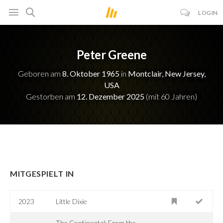
LOGIN
Peter Greene
Geboren am
8. Oktober 1965
in
Montclair, New Jersey,
USA
Gestorben am
12. Dezember 2025
(mit 60 Jahren)
MITGESPIELT IN
2023
Little Dixie
The Continental: From the