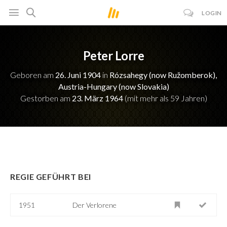
LOGIN
Peter Lorre
Geboren am
26. Juni 1904
in
Rózsahegy (now Ružomberok),
Austria-Hungary (now Slovakia)
Gestorben am
23. März 1964
(mit mehr als 59 Jahren)
REGIE GEFÜHRT BEI
1951
Der Verlorene