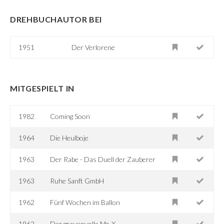
DREHBUCHAUTOR BEI
1951
Der Verlorene
MITGESPIELT IN
1982
Coming Soon
1964
Die Heulboje
1963
Der Rabe - Das Duell der Zauberer
1963
Ruhe Sanft GmbH
1962
Fünf Wochen im Ballon
1962
Der grauenvolle Mr. X