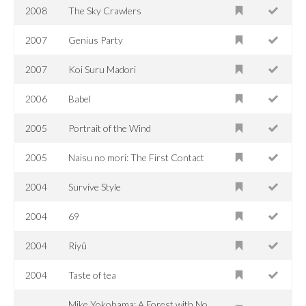
2008
The Sky Crawlers
2007
Genius Party
2007
Koi Suru Madori
2006
Babel
2005
Portrait of the Wind
2005
Naisu no mori: The First Contact
2004
Survive Style
2004
69
2004
Riyû
2004
Taste of tea
Mike Yokohama: A Forest with No