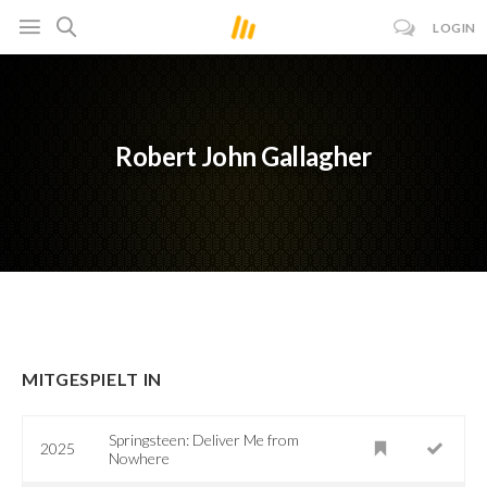
LOGIN
Robert John Gallagher
MITGESPIELT IN
Springsteen: Deliver Me from
2025
Nowhere