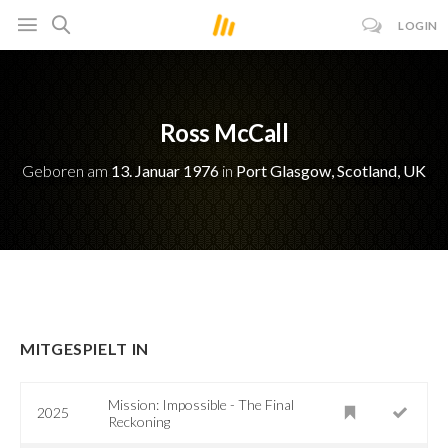
LOGIN
Ross McCall
Geboren am
13. Januar 1976
in
Port Glasgow, Scotland, UK
MITGESPIELT IN
Mission: Impossible - The Final
2025
Reckoning