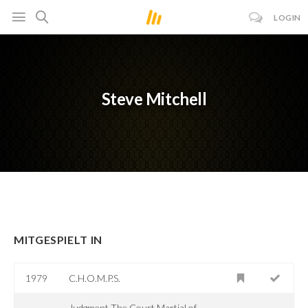
LOGIN
Steve Mitchell
MITGESPIELT IN
1979
C.H.O.M.P.S.
Judgment The Court Martial of