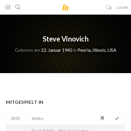
LOGIN
Steve Vinovich
Geboren am
22. Januar 1945
in
Peoria, Illinois, USA
MITGESPIELT IN
2020
Shirley
Der Fall 9/11 - Was ist ein Leben