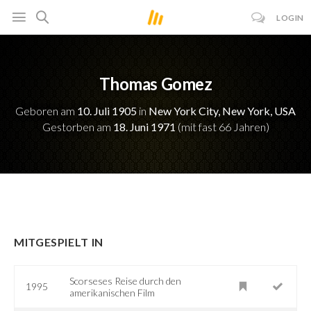
LOGIN
Thomas Gomez
Geboren am
10. Juli 1905
in
New York City, New York, USA
Gestorben am
18. Juni 1971
(mit fast 66 Jahren)
MITGESPIELT IN
Scorseses Reise durch den
1995
amerikanischen Film