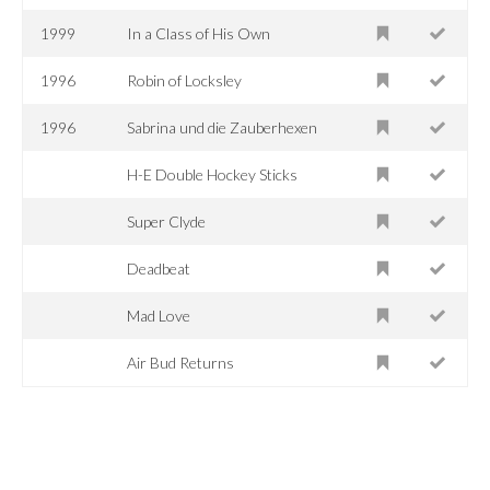
1999
In a Class of His Own
1996
Robin of Locksley
1996
Sabrina und die Zauberhexen
H-E Double Hockey Sticks
Super Clyde
Deadbeat
Mad Love
Air Bud Returns