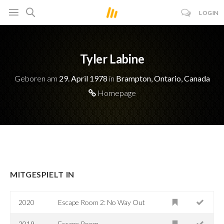
LOGIN
Tyler Labine
Geboren am
29. April 1978
in
Brampton, Ontario, Canada
Homepage
MITGESPIELT IN
2020
Escape Room 2: No Way Out
2019
Escape Room