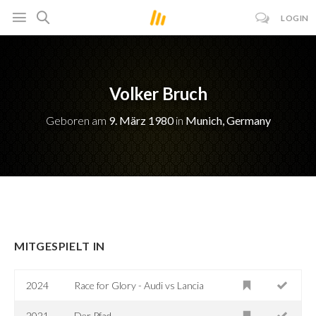
LOGIN
Volker Bruch
Geboren am
9. März 1980
in
Munich, Germany
MITGESPIELT IN
2024
Race for Glory - Audi vs Lancia
2021
Der Pfad