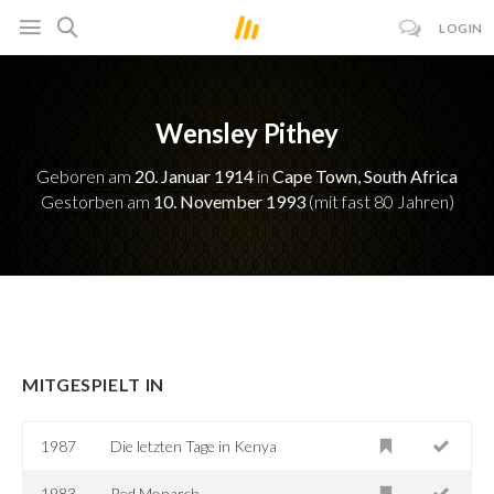
LOGIN
Wensley Pithey
Geboren am
20. Januar 1914
in
Cape Town, South Africa
Gestorben am
10. November 1993
(mit fast 80 Jahren)
MITGESPIELT IN
1987
Die letzten Tage in Kenya
1983
Red Monarch