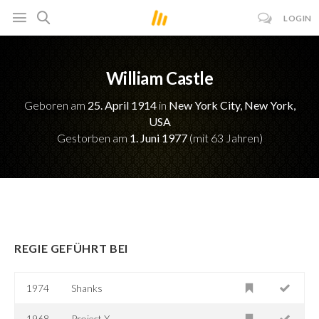
LOGIN
William Castle
Geboren am
25. April 1914
in
New York City, New York,
USA
Gestorben am
1. Juni 1977
(mit 63 Jahren)
REGIE GEFÜHRT BEI
1974
Shanks
1968
Project X