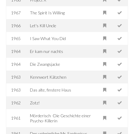
1967
The Spirit Is Willing
1966
Let's Kill Uncle
1965
I Saw What You Did
1964
Er kam nur nachts
1964
Die Zwangsjacke
1963
Kennwort Kätzchen
1963
Das alte, finstere Haus
1962
Zotz!
Mörderisch -Die Geschichte einer
1961
Psycho-Killerin
1961
Der unheimliche Mr. Sardonicus