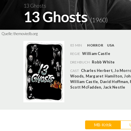
13 Ghosts
13 Ghosts
(1960)
Quelle:
themoviedb.org
85 MIN
HORROR
USA
William Castle
REGIE
Robb White
DREHBUCH
Charles Herbert
,
Jo Morr
CAST
Woods
,
Margaret Hamilton
,
Joh
William Castle
,
David Hoffman
,
Scott McFadden
,
Jack Nestle
MB-Kritik