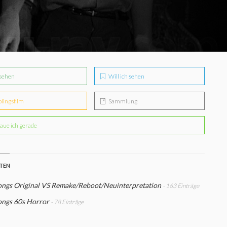
sehen
Will ich sehen
blingsfilm
Sammlung
aue ich gerade
STEN
ngs Original VS Remake/Reboot/Neuinterpretation
- 163 Einträge
ngs 60s Horror
- 78 Einträge