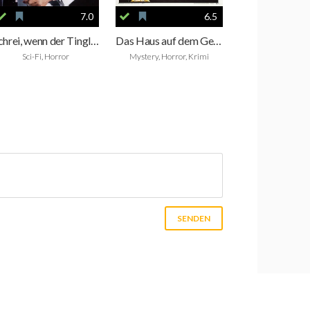
7.0
6.5
Schrei, wenn der Tingler kommt
Das Haus auf dem Geisterhügel
Sci-Fi, Horror
Mystery, Horror, Krimi