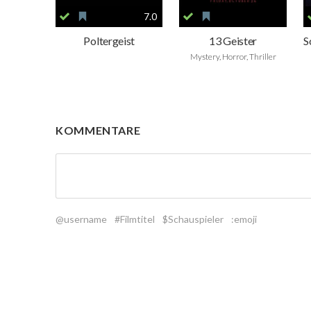
7.0
Poltergeist
13 Geister
Mystery, Horror, Thriller
KOMMENTARE
@username
#Filmtitel
$Schauspieler
:emoji