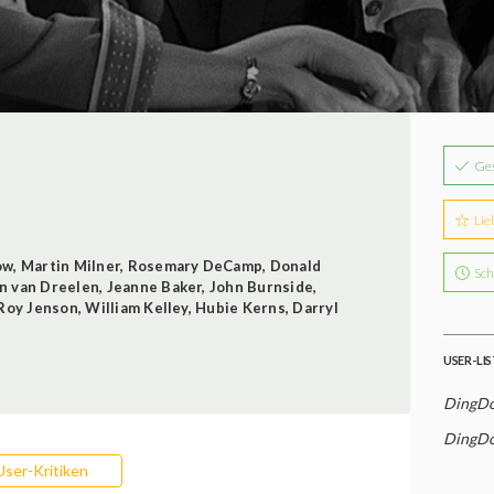
Ge
Lie
ow
,
Martin Milner
,
Rosemary DeCamp
,
Donald
Sch
n van Dreelen
,
Jeanne Baker
,
John Burnside
,
Roy Jenson
,
William Kelley
,
Hubie Kerns
,
Darryl
USER-LI
DingDo
DingDo
User-Kritiken