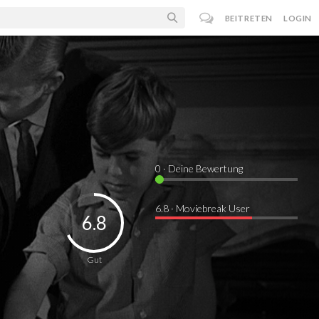
BEITRETEN
LOGIN
0
· Deine Bewertung
6.8 · Moviebreak User
6.8
Gut