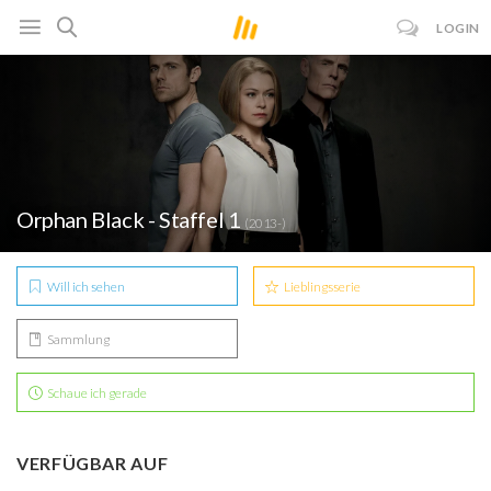
LOGIN
Orphan Black - Staffel 1
(2013-)
Will ich sehen
Lieblingsserie
Sammlung
Schaue ich gerade
VERFÜGBAR AUF