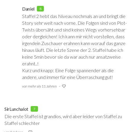
Daniel
8
Staffel 2 hebt das Niveau nochmals an und bringt die
Story sehr weit nach vorne. Die Folgen sind von Plot-
Twists übersäht und sind keines Wegs vorhersehbar
oder dergleichen! Ich kann mir nicht vorstellen, dass
irgendein Zuschauer erahnen kann worauf das ganze
hinaus läuft. Die letzte Szene der 2. Staffel habe ich
keine 5min bevor sie da war auch nur ansatzweise
erahnt..!
Kurz und knapp: Eine Folge spannender als die
andere, und immer für eine Überraschung gut!
vor mehr als 11 Jahren
SirLunchalot
7
Die erste Staffel ist grandios, wird aber leider von Staffel zu
Staffel schlechter