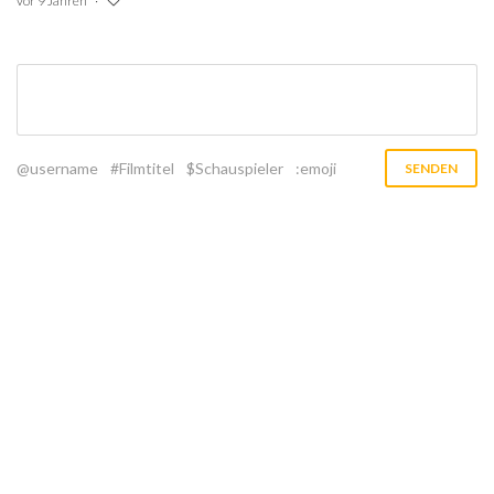
vor 9 Jahren
@username
#Filmtitel
$Schauspieler
:emoji