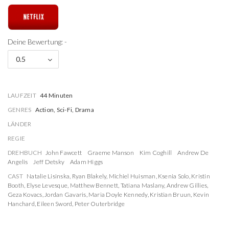
Deine Bewertung: -
0.5
LAUFZEIT
44 Minuten
GENRES
Action, Sci-Fi, Drama
LÄNDER
REGIE
DREHBUCH
John Fawcett
Graeme Manson
Kim Coghill
Andrew De
Angelis
Jeff Detsky
Adam Higgs
CAST
Natalie Lisinska
,
Ryan Blakely
,
Michiel Huisman
,
Ksenia Solo
,
Kristin
Booth
,
Elyse Levesque
,
Matthew Bennett
,
Tatiana Maslany
,
Andrew Gillies
,
Geza Kovacs
,
Jordan Gavaris
,
Maria Doyle Kennedy
,
Kristian Bruun
,
Kevin
Hanchard
,
Eileen Sword
,
Peter Outerbridge