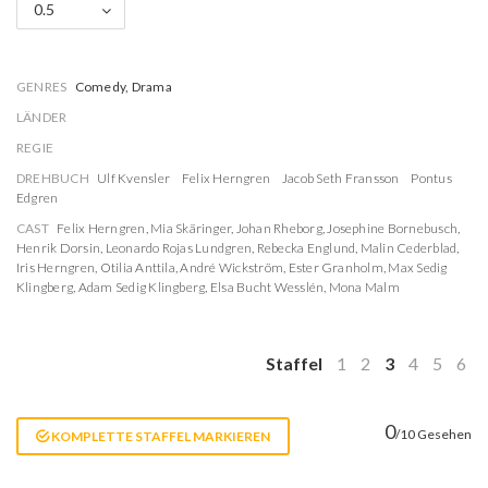
0.5
GENRES
Comedy, Drama
LÄNDER
REGIE
DREHBUCH
Ulf Kvensler
Felix Herngren
Jacob Seth Fransson
Pontus
Edgren
CAST
Felix Herngren
,
Mia Skäringer
,
Johan Rheborg
,
Josephine Bornebusch
,
Henrik Dorsin
,
Leonardo Rojas Lundgren
,
Rebecka Englund
,
Malin Cederblad
,
Iris Herngren
,
Otilia Anttila
,
André Wickström
,
Ester Granholm
,
Max Sedig
Klingberg
,
Adam Sedig Klingberg
,
Elsa Bucht Wesslén
,
Mona Malm
Staffel
1
2
3
4
5
6
0
/10 Gesehen
KOMPLETTE STAFFEL MARKIEREN