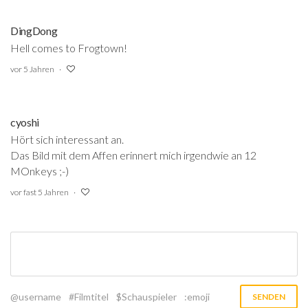
DingDong
Hell comes to Frogtown!
vor 5 Jahren
cyoshi
Hört sich interessant an.
Das Bild mit dem Affen erinnert mich irgendwie an 12
MOnkeys ;-)
vor fast 5 Jahren
@username
#Filmtitel
$Schauspieler
:emoji