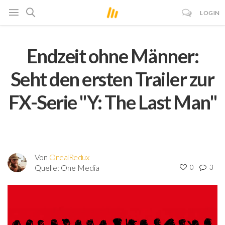
LOGIN
Endzeit ohne Männer:
Seht den ersten Trailer zur
FX-Serie "Y: The Last Man"
Von
OnealRedux
Quelle:
One Media
0
3