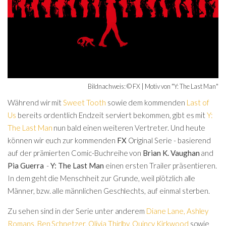
Bildnachweis: © FX | Motiv von "Y: The Last Man"
Während wir mit
Sweet Tooth
sowie dem kommenden
Last of
Us
bereits ordentlich Endzeit serviert bekommen, gibt es mit
Y:
The Last Man
nun bald einen weiteren Vertreter. Und heute
können wir euch zur kommenden
FX
Original Serie - basierend
auf der prämierten Comic-Buchreihe von
Brian K. Vaughan
and
Pia Guerra
-
Y: The Last Man
einen ersten Trailer präsentieren.
In dem geht die Menschheit zur Grunde, weil plötzlich alle
Männer, bzw. alle männlichen Geschlechts, auf einmal sterben.
Zu sehen sind in der Serie unter anderem
Diane Lane
,
Ashley
Romans
,
Ben Schnetzer
,
Olivia Thirlby
,
Quincy Kirkwood
sowie