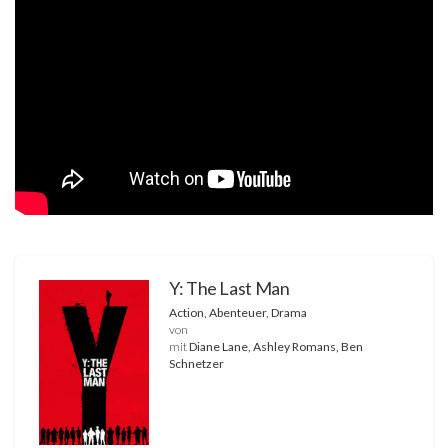
Y: The Last Man
Action, Abenteuer, Drama
von
mit
Diane Lane, Ashley Romans, Ben
Schnetzer