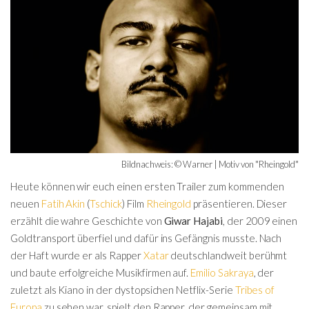
Bildnachweis: © Warner | Motiv von "Rheingold"
Heute können wir euch einen ersten Trailer zum kommenden
neuen
Fatih Akin
(
Tschick
) Film
Rheingold
präsentieren. Dieser
erzählt die wahre Geschichte von
Giwar Hajabi
, der 2009 einen
Goldtransport überfiel und dafür ins Gefängnis musste. Nach
der Haft wurde er als Rapper
Xatar
deutschlandweit berühmt
und baute erfolgreiche Musikfirmen auf.
Emilio Sakraya
, der
zuletzt als Kiano in der dystopsichen Netflix-Serie
Tribes of
Europa
zu sehen war, spielt den Rapper, der gemeinsam mit