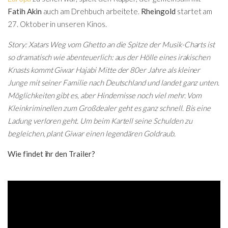
Fatih Akin
auch am Drehbuch arbeitete.
Rheingold
startet am
27. Oktober in unseren Kinos.
Story: Xatars Weg vom Ghetto an die Spitze der Musik-Charts ist
so dramatisch wie abenteuerlich: aus der Hölle eines irakischen
Knasts kommt Giwar Hajabi Mitte der 80er Jahre als kleiner
Junge mit seiner Familie nach Deutschland und landet ganz unten.
Möglichkeiten gibt es, aber Hindernisse noch viel mehr. Vom
Kleinkriminellen zum Großdealer geht es ganz schnell. Bis eine
Ladung verloren geht. Um beim Kartell seine Schulden zu
begleichen, plant Giwar einen legendären Goldraub.
Wie findet ihr den Trailer?