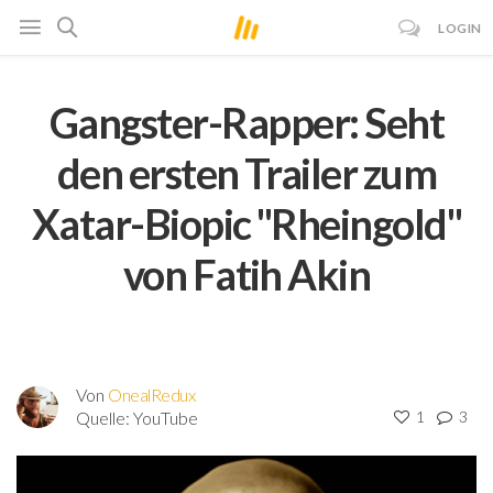
LOGIN
Gangster-Rapper: Seht
den ersten Trailer zum
Xatar-Biopic "Rheingold"
von Fatih Akin
Von
OnealRedux
Quelle:
YouTube
1
3