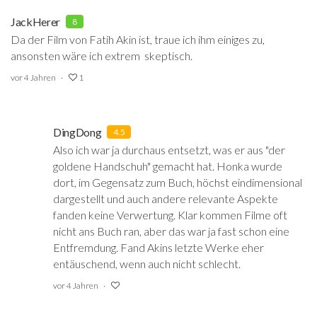
JackHerer
8
Da der Film von Fatih Akin ist, traue ich ihm einiges zu,
ansonsten wäre ich extrem skeptisch.
vor 4 Jahren
1
DingDong
4.5
Also ich war ja durchaus entsetzt, was er aus "der
goldene Handschuh" gemacht hat. Honka wurde
dort, im Gegensatz zum Buch, höchst eindimensional
dargestellt und auch andere relevante Aspekte
fanden keine Verwertung. Klar kommen Filme oft
nicht ans Buch ran, aber das war ja fast schon eine
Entfremdung. Fand Akins letzte Werke eher
entäuschend, wenn auch nicht schlecht.
vor 4 Jahren