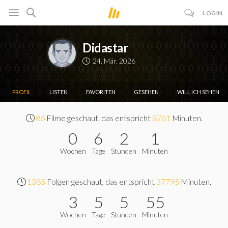
LOGIN
Didastar
24. Mär. 2026
PROFIL
LISTEN
FAVORITEN
GESEHEN
WILL ICH SEHEN
86
Filme geschaut, das entspricht
8761
Minuten.
0
6
2
1
Wochen
Tage
Stunden
Minuten
1385
Folgen geschaut, das entspricht
37795
Minuten.
3
5
5
55
Wochen
Tage
Stunden
Minuten