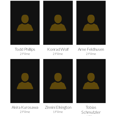
Todd Phillips
Konrad Wolf
Arne Feldhusen
2 Filme
2 Filme
2 Filme
Akira Kurosawa
Zinnini Elkington
Tobias
Schmutzler
2 Filme
1 Filme