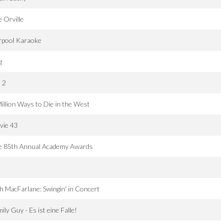
 Orville
rpool Karaoke
g
 2
illion Ways to Die in the West
vie 43
e 85th Annual Academy Awards
d
h MacFarlane: Swingin' in Concert
ily Guy - Es ist eine Falle!