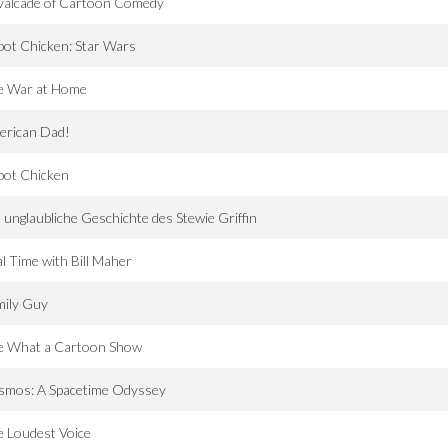
valcade of Cartoon Comedy
ot Chicken: Star Wars
e War at Home
erican Dad!
bot Chicken
 unglaubliche Geschichte des Stewie Griffin
l Time with Bill Maher
mily Guy
e What a Cartoon Show
smos: A Spacetime Odyssey
 Loudest Voice