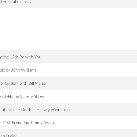
ter's Laboratory
d
 the 12th Be with You
ic by John Williams
b Random with Bill Maher
e At-Home Variety Show
ntastbar - Der Fall Harvey Weinstein
e 71st Primetime Emmy Awards
gan Lucky