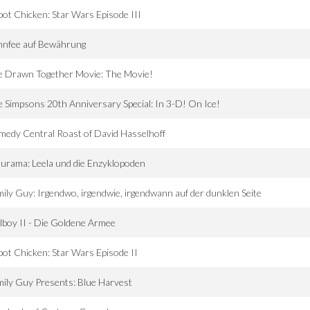
ot Chicken: Star Wars Episode III
hnfee auf Bewährung
e Drawn Together Movie: The Movie!
 Simpsons 20th Anniversary Special: In 3-D! On Ice!
edy Central Roast of David Hasselhoff
urama: Leela und die Enzyklopoden
ily Guy: Irgendwo, irgendwie, irgendwann auf der dunklen Seite
lboy II - Die Goldene Armee
ot Chicken: Star Wars Episode II
ily Guy Presents: Blue Harvest