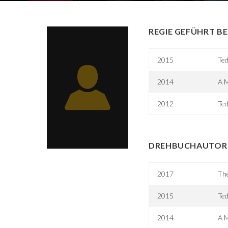
REGIE GEFÜHRT BE
2015
Ted
2014
A M
2012
Te
DREHBUCHAUTOR 
2017
The
2015
Ted
2014
A M