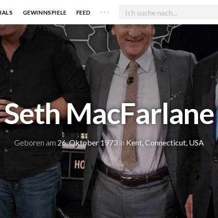
. . .
IALS
GEWINNSPIELE
FEED
Seth MacFarlane
Geboren am
26. Oktober 1973
in
Kent, Connecticut, USA