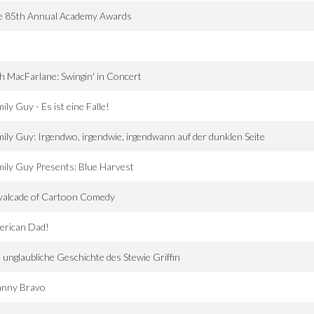
e 85th Annual Academy Awards
d
h MacFarlane: Swingin' in Concert
ily Guy - Es ist eine Falle!
ily Guy: Irgendwo, irgendwie, irgendwann auf der dunklen Seite
ily Guy Presents: Blue Harvest
valcade of Cartoon Comedy
erican Dad!
 unglaubliche Geschichte des Stewie Griffin
hnny Bravo