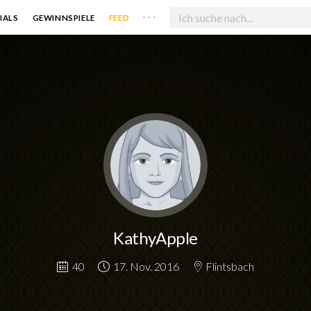
. . .
IALS
GEWINNSPIELE
FEED
KathyApple
40
17. Nov. 2016
Flintsbach