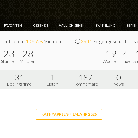
FAVORITEN
GESEHEN
WILL ICH SEHEN
SAMMLUNG
SERIE
s entspricht
106528
Minuten.
3941
Folgen geschaut, das 
23
28
19
4
Stunden
Minuten
Wochen
Tage
St
31
1
187
0
Lieblingsfilme
Listen
Kommentare
News
KATHYAPPLE'S FILMJAHR 2026