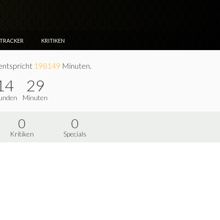
NTRACKER
KRITIKEN
entspricht
198149
Minuten.
14
29
unden
Minuten
0
0
Kritiken
Specials