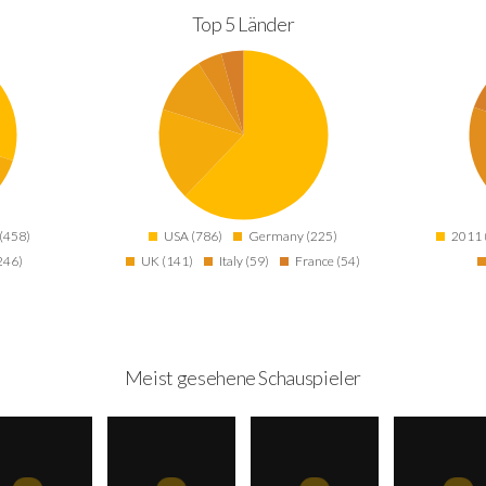
Top 5 Länder
(458)
USA (786)
Germany (225)
2011 
246)
UK (141)
Italy (59)
France (54)
Meist gesehene Schauspieler