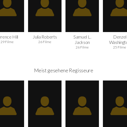
rence Hill
Julia Roberts
Samuel L.
Denzel
Jackson
Washingt
29 Filme
26 Filme
26 Filme
25 Filme
Meist gesehene Regisseure