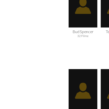
Bud Spencer
Te
32 Filme