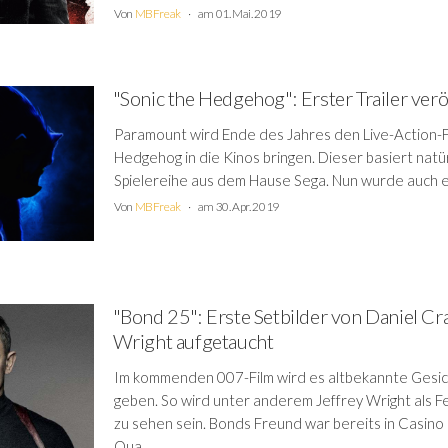
Von
MBFreak
am 01. Mai. 2019
"Sonic the Hedgehog": Erster Trailer verö
Paramount wird Ende des Jahres den Live-Action-F
Hedgehog in die Kinos bringen. Dieser basiert natür
Spielereihe aus dem Hause Sega. Nun wurde auch ein 
Von
MBFreak
am 30. Apr. 2019
"Bond 25": Erste Setbilder von Daniel Cra
Wright aufgetaucht
Im kommenden 007-Film wird es altbekannte Gesic
geben. So wird unter anderem Jeffrey Wright als Fe
zu sehen sein. Bonds Freund war bereits in Casino
Qua...