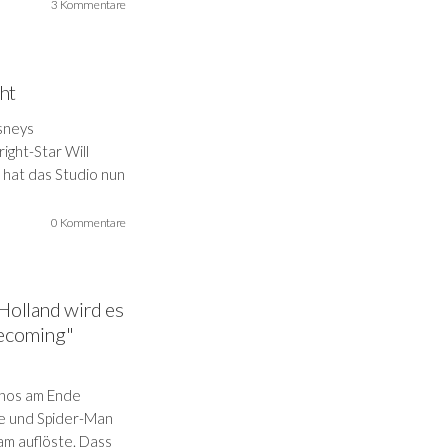
3 Kommentare
cht
isneys
ight-Star Will
 hat das Studio nun
0 Kommentare
Holland wird es
mecoming"
anos am Ende
te und Spider-Man
am auflöste. Dass