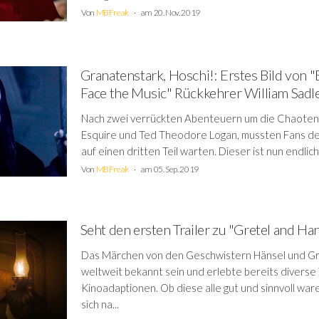
Von
MBFreak
am 20. Nov. 2019
Granatenstark, Hoschi!: Erstes Bild von "B
Face the Music" Rückkehrer William Sadle
Nach zwei verrückten Abenteuern um die Chaoten B
Esquire und Ted Theodore Logan, mussten Fans de
auf einen dritten Teil warten. Dieser ist nun endlich
Von
MBFreak
am 05. Sep. 2019
Seht den ersten Trailer zu "Gretel and Ha
Das Märchen von den Geschwistern Hänsel und Gr
weltweit bekannt sein und erlebte bereits diverse
Kinoadaptionen. Ob diese alle gut und sinnvoll war
sich na...