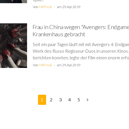
Von
MBFreak
am 29. Apr. 2019
Frau in China wegen "Avengers: Endgame
Krankenhaus gebracht
Seit ein paar Tagen läuft mit mit Avengers 4: Endga
Werk des Russo Regisseur-Duos in unseren Kinos.
berichten konnten, legte der Film einen enorm erfol
Von
MBFreak
am 29. Apr. 2019
1
2
3
4
5