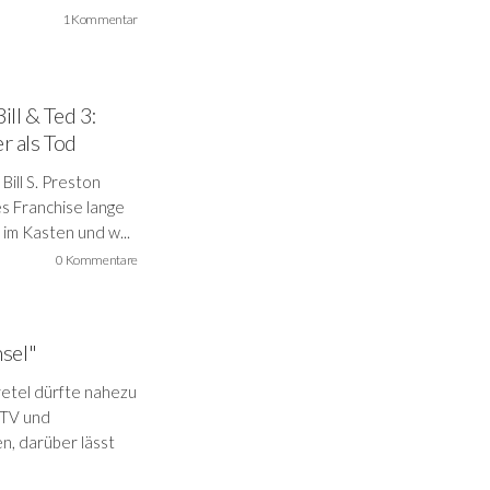
1 Kommentar
ill & Ted 3:
r als Tod
ill S. Preston
s Franchise lange
 im Kasten und w...
0 Kommentare
nsel"
etel dürfte nahezu
 TV und
en, darüber lässt