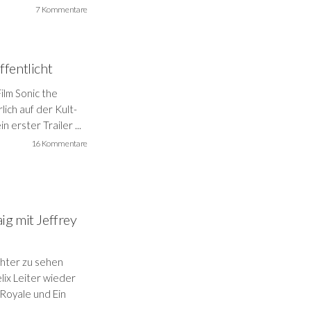
7 Kommentare
ffentlicht
ilm Sonic the
lich auf der Kult-
erster Trailer ...
16 Kommentare
ig mit Jeffrey
hter zu sehen
lix Leiter wieder
 Royale und Ein