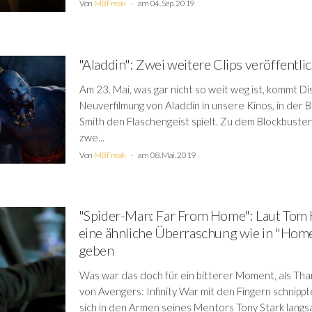
Von
MBFreak
am 04. Sep. 2019
"Aladdin": Zwei weitere Clips veröffentli
Am 23. Mai, was gar nicht so weit weg ist, kommt D
Neuverfilmung von Aladdin in unsere Kinos, in der Br
Smith den Flaschengeist spielt. Zu dem Blockbuster
zwe...
Von
MBFreak
am 08. Mai. 2019
"Spider-Man: Far From Home": Laut Tom 
eine ähnliche Überraschung wie in "Ho
geben
Was war das doch für ein bitterer Moment, als Th
von Avengers: Infinity War mit den Fingern schnipp
sich in den Armen seines Mentors Tony Stark langs