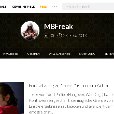
. . .
IALS
GEWINNSPIELE
FEED
MBFreak
33
23. Feb. 2013
FAVORITEN
GESEHEN
WILL ICH SEHEN
SAMMLUNG
SERIE
Fortsetzung zu "Joker" ist nun in Arbeit
Joker von Todd Phillips (Hangover, War Dogs) hat e
Kontroversen geschafft, die magische Grenze von 1
Einspielergebnissen zu knacken und avanciert dami
erfolgreichst...