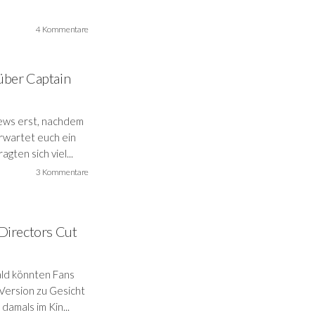
4 Kommentare
über Captain
News erst, nachdem
rwartet euch ein
gten sich viel...
3 Kommentare
 Directors Cut
ald könnten Fans
Version zu Gesicht
damals im Kin...