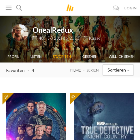
LOGIN
OnealRedux
40
23. Feb. 2013
Kassel
PROFIL
LISTEN
FAVORITEN
GESEHEN
WILL ICH SEHEN
Sortieren
Favoriten
4
FILME
SERIEN
9.0
10