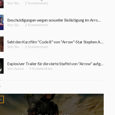
Von Stu
2 Kommentare
Beschuldigungen wegen sexueller Belästigung im Arrowverse: Warner beurlaubt Produzent der Hit-Serien
Von Stu
2 Kommentare
Seht den Kurzfilm "Code 8" von "Arrow"-Star Stephen Amell
Von Stu
2 Kommentare
Explosiver Trailer für die vierte Staffel von "Arrow" aufgetaucht
Von Aurea
4 Kommentare
S
n