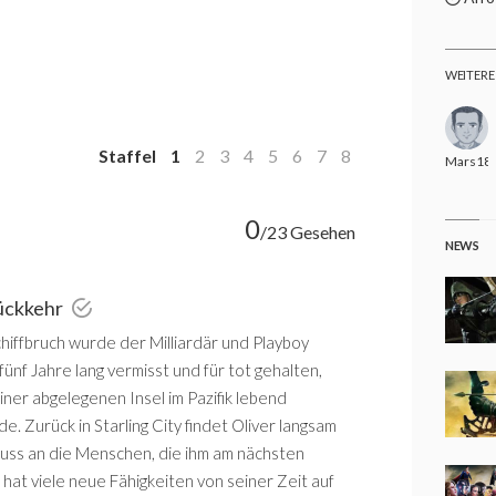
WEITERE
Staffel
1
2
3
4
5
6
7
8
Mars18
0
/23 Gesehen
NEWS
Rückkehr
hiffbruch wurde der Milliardär und Playboy
ünf Jahre lang vermisst und für tot gehalten,
iner abgelegenen Insel im Pazifik lebend
. Zurück in Starling City findet Oliver langsam
uss an die Menschen, die ihm am nächsten
 hat viele neue Fähigkeiten von seiner Zeit auf