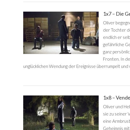
1x7 – Die G
Oliver begegne
der Tochter de
endlich er sel
gefährliche Ge
ganz persönli
Fronten. In d
unglücklichen Wendung der Ereignisse überrumpelt und 
1x8 – Vend
Oliver und He
sie zu seiner 
eine Armbrust 
Geheimnis mit H