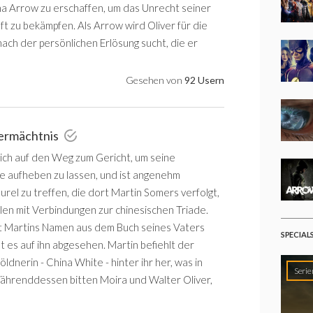
ona Arrow zu erschaffen, um das Unrecht seiner
t zu bekämpfen. Als Arrow wird Oliver für die
ch der persönlichen Erlösung sucht, die er
Gesehen von
92 Usern
Vermächtnis
sich auf den Weg zum Gericht, um seine
 aufheben zu lassen, und ist angenehm
urel zu treffen, die dort Martin Somers verfolgt,
len mit Verbindungen zur chinesischen Triade.
t Martins Namen aus dem Buch seines Vaters
SPECIAL
 es auf ihn abgesehen. Martin befiehlt der
ldnerin - China White - hinter ihr her, was in
Serie
ährenddessen bitten Moira und Walter Oliver,