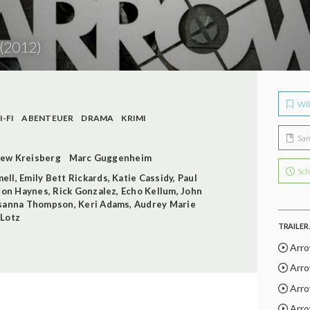
(2012)
Wil
I-FI
ABENTEUER
DRAMA
KRIMI
Sa
ew Kreisberg
Marc Guggenheim
Sch
ell
,
Emily Bett Rickards
,
Katie Cassidy
,
Paul
ton Haynes
,
Rick Gonzalez
,
Echo Kellum
,
John
sanna Thompson
,
Keri Adams
,
Audrey Marie
 Lotz
TRAILER 
Arrow
Arrow
Arrow
Arrow