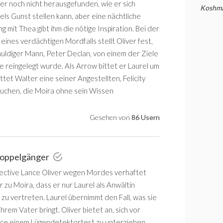
er noch nicht herausgefunden, wie er sich
Koshma
els Gunst stellen kann, aber eine nächtliche
g mit Thea gibt ihm die nötige Inspiration. Bei der
ines verdächtigen Mordfalls stellt Oliver fest,
huldiger Mann, Peter Declan, von einem der Ziele
te reingelegt wurde. Als Arrow bittet er Laurel um
et Walter eine seiner Angestellten, Felicity
suchen, die Moira ohne sein Wissen
Gesehen von
86 Usern
Doppelgänger
ctive Lance Oliver wegen Mordes verhaftet
er zu Moira, dass er nur Laurel als Anwältin
n zu vertreten. Laurel übernimmt den Fall, was sie
 ihrem Vater bringt. Oliver bietet an, sich vor
ce einem Lügendetektortest zu unterziehen,