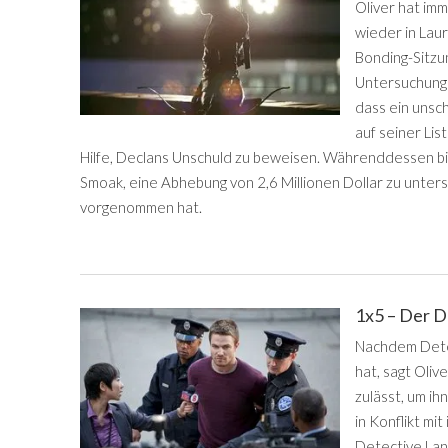
Oliver hat imm
wieder in Laur
Bonding-Sitzun
Untersuchung e
dass ein unsc
auf seiner Lis
Hilfe, Declans Unschuld zu beweisen. Währenddessen bitt
Smoak, eine Abhebung von 2,6 Millionen Dollar zu unter
vorgenommen hat.
1x5 – Der 
Nachdem Dete
hat, sagt Oliv
zulässt, um ih
in Konflikt mit
Detective Lan