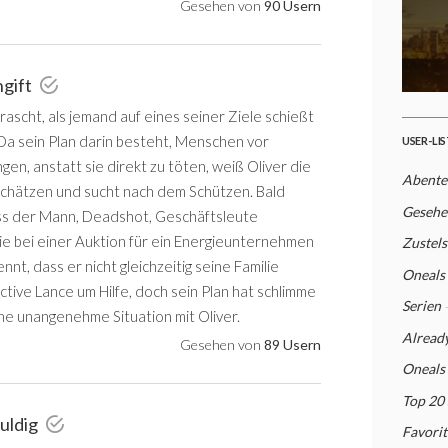
Gesehen von
90 Usern
ngift
rrascht, als jemand auf eines seiner Ziele schießt
 Da sein Plan darin besteht, Menschen vor
USER-LI
ngen, anstatt sie direkt zu töten, weiß Oliver die
Abente
 schätzen und sucht nach dem Schützen. Bald
Gesehe
ass der Mann, Deadshot, Geschäftsleute
die bei einer Auktion für ein Energieunternehmen
Zustels
nnt, dass er nicht gleichzeitig seine Familie
Oneals
tive Lance um Hilfe, doch sein Plan hat schlimme
Serien
e unangenehme Situation mit Oliver.
Alread
Gesehen von
89 Usern
Oneals
Top 20
uldig
Favorit