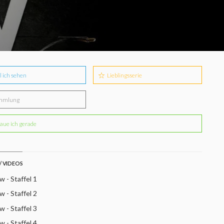
l ich sehen
Lieblingsserie
mmlung
aue ich gerade
/ VIDEOS
 - Staffel 1
 - Staffel 2
 - Staffel 3
 - Staffel 4