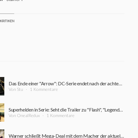
 KRITIKEN
Das Ende einer "Arrow": DC-Serie endet nach der achten Staffel
Von Stu
1 Kommentare
Superhelden in Serie: Seht die Trailer zu "Flash", "Legends of Tomorrow", "Arrow" und "Supergirl"
Von OnealRedux
1 Kommentare
Warner schließt Mega-Deal mit dem Macher der aktuellen TV-Serien des DC-Universums