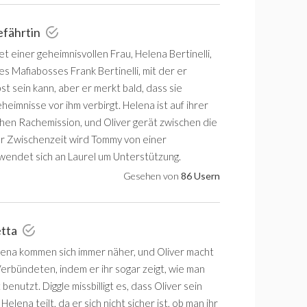
efährtin
t einer geheimnisvollen Frau, Helena Bertinelli,
s Mafiabosses Frank Bertinelli, mit der er
bst sein kann, aber er merkt bald, dass sie
heimnisse vor ihm verbirgt. Helena ist auf ihrer
chen Rachemission, und Oliver gerät zwischen die
er Zwischenzeit wird Tommy von einer
wendet sich an Laurel um Unterstützung.
Gesehen von
86 Usern
etta
lena kommen sich immer näher, und Oliver macht
Verbündeten, indem er ihr sogar zeigt, wie man
benutzt. Diggle missbilligt es, dass Oliver sein
elena teilt, da er sich nicht sicher ist, ob man ihr