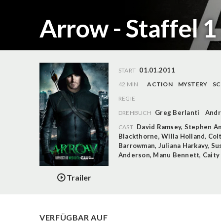
Arrow - Staffel 1
01.01.2011
START
42 MIN
ACTION
MYSTERY
SC
REGIE
Greg Berlanti
Andr
DREHBUCH
David Ramsey
,
Stephen Am
CAST
Blackthorne
,
Willa Holland
,
Col
Barrowman
,
Juliana Harkavy
,
Su
Anderson
,
Manu Bennett
,
Caity
Trailer
VERFÜGBAR AUF