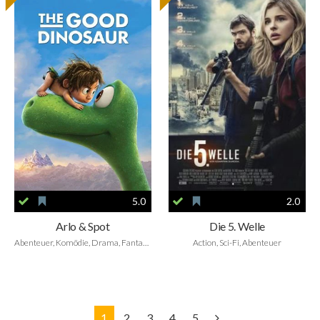
5.0
2.0
Arlo & Spot
Die 5. Welle
Abenteuer, Komödie, Drama, Fantasy, Animation, Family
Action, Sci-Fi, Abenteuer
1
2
3
4
5