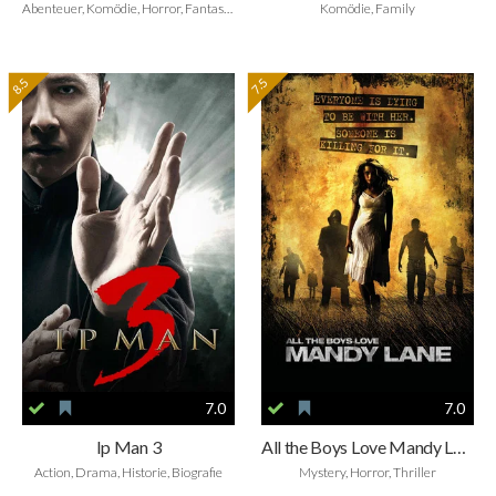
Abenteuer, Komödie, Horror, Fantasy, Family
Komödie, Family
8.5
7.5
7.0
7.0
Ip Man 3
All the Boys Love Mandy Lane
Action, Drama, Historie, Biografie
Mystery, Horror, Thriller