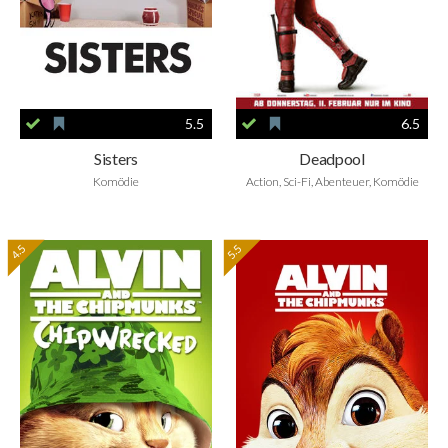
5.5
6.5
Sisters
Deadpool
Komödie
Action, Sci-Fi, Abenteuer, Komödie
4.5
5.5