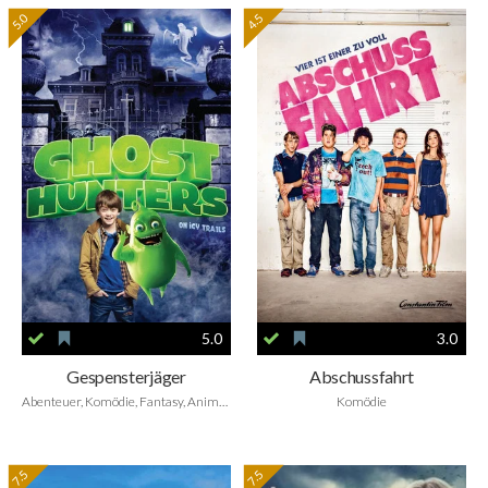
5.0
4.5
5.0
3.0
Gespensterjäger
Abschussfahrt
Abenteuer, Komödie, Fantasy, Animation, Family
Komödie
7.5
7.5