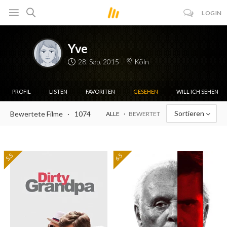
LOGIN
Yve
28. Sep. 2015
Köln
PROFIL
LISTEN
FAVORITEN
GESEHEN
WILL ICH SEHEN
Sortieren
Bewertete Filme
1074
ALLE
BEWERTET
5.5
6.5