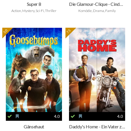
Super 8
Die Glamour-Clique - Cinderellas Rache
Action, Mystery, Sci-Fi, Thriller
Komödie, Drama, Family
5.0
7.5
4.0
4.0
Gänsehaut
Daddy's Home - Ein Vater zu viel