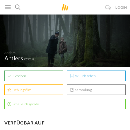
LOGIN
Antlers
Antlers
(2020)
Gesehen
Will ich sehen
Lieblingsfilm
Sammlung
Schaue ich gerade
VERFÜGBAR AUF