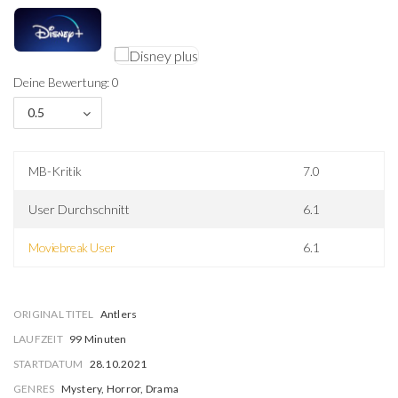
Deine Bewertung: 0
0.5
MB-Kritik
7.0
User Durchschnitt
6.1
Moviebreak User
6.1
ORIGINAL TITEL
Antlers
LAUFZEIT
99 Minuten
STARTDATUM
28.10.2021
GENRES
Mystery, Horror, Drama