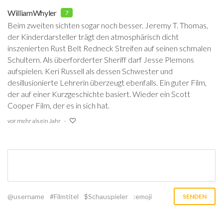
WilliamWhyler
7
Beim zweiten sichten sogar noch besser. Jeremy T. Thomas,
der Kinderdarsteller trägt den atmosphärisch dicht
inszenierten Rust Belt Redneck Streifen auf seinen schmalen
Schultern. Als überforderter Sheriff darf Jesse Plemons
aufspielen. Keri Russell als dessen Schwester und
desillusionierte Lehrerin überzeugt ebenfalls. Ein guter Film,
der auf einer Kurzgeschichte basiert. Wieder ein Scott
Cooper Film, der es in sich hat.
vor mehr als ein Jahr
@username
#Filmtitel
$Schauspieler
:emoji