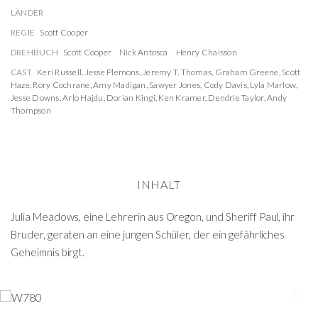
LÄNDER
REGIE
Scott Cooper
DREHBUCH
Scott Cooper
Nick Antosca
Henry Chaisson
CAST
Keri Russell
,
Jesse Plemons
,
Jeremy T. Thomas
,
Graham Greene
,
Scott
Haze
,
Rory Cochrane
,
Amy Madigan
,
Sawyer Jones
,
Cody Davis
,
Lyla Marlow
,
Jesse Downs
,
Arlo Hajdu
,
Dorian Kingi
,
Ken Kramer
,
Dendrie Taylor
,
Andy
Thompson
INHALT
Julia Meadows, eine Lehrerin aus Oregon, und Sheriff Paul, ihr
Bruder, geraten an eine jungen Schüler, der ein gefährliches
Geheimnis birgt.