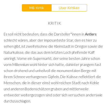
MB-Kritik
User-Kritiken
KRITIK
Es soll nicht bedeuten, dass die Darsteller*innen in
Antlers
schlecht wären, aber der imposanteste Star, den es hier zu
sehen gibt, ist zweifelsohne die Kleinstadt in Oregon sowie die
Naturkulisse, die das aus dem letzten Loch pfeifende Kaff
umringt. Vorne ein Supermarkt, der seine besten Jahre schon
vorm Millennium wohl hinter sich hatte, dahinter prangern fast
schon drohend und unheilvoll die monumentalen Berge mit
ihrem Schnee verhangenen Gipfeln. Die Kulisse reflektiert die
Menschen, die in dieser einst wohl reichen Stadt nach Kohle
und anderen Bodenschätzen gruben und mittlerweile
entweder weitergezogen sind oder sich versuchen anderswie
durchzuschlagen.