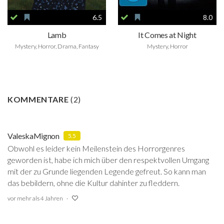
6.5
8.0
Lamb
It Comes at Night
Mystery, Horror, Drama, Fantasy
Mystery, Horror
KOMMENTARE
(
2
)
ValeskaMignon
5.5
Obwohl es leider kein Meilenstein des Horrorgenres
geworden ist, habe ich mich über den respektvollen Umgang
mit der zu Grunde liegenden Legende gefreut. So kann man
das bebildern, ohne die Kultur dahinter zu fleddern.
vor mehr als 4 Jahren