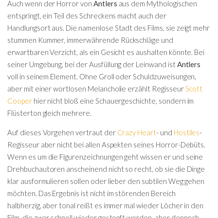
Auch wenn der Horror von
Antlers
aus dem Mythologischen
entspringt, ein Teil des Schreckens macht auch der
Handlungsort aus. Die namenlose Stadt des Films, sie zeigt mehr
stummen Kummer, immerwährende Rückschläge und
erwartbaren Verzicht, als ein Gesicht es aushalten könnte. Bei
seiner Umgebung, bei der Ausfüllung der Leinwand ist
Antlers
voll in seinem Element. Ohne Groll oder Schuldzuweisungen,
aber mit einer wortlosen Melancholie erzählt Regisseur
Scott
Cooper
hier nicht bloß eine Schauergeschichte, sondern im
Flüsterton gleich mehrere.
Auf dieses Vorgehen vertraut der
Crazy Heart
- und
Hostiles
-
Regisseur aber nicht bei allen Aspekten seines Horror-Debüts.
Wenn es um die Figurenzeichnungen geht wissen er und seine
Drehbuchautoren anscheinend nicht so recht, ob sie die Dinge
klar ausformulieren sollen oder lieber den subtilen Weg gehen
möchten. Das Ergebnis ist nicht im störenden Bereich
halbherzig, aber tonal reißt es immer mal wieder Löcher in den
Film, die zwar schnell wieder gestopft werden, aber dennoch