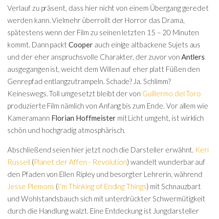
Verlauf zu präsent, dass hier nicht von einem Übergang geredet
werden kann. Vielmehr überrollt der Horror das Drama,
spätestens wenn der Film zu seinen letzten 15 – 20 Minuten
kommt. Dann packt
Cooper
auch einige altbackene Sujets aus
und der eher anspruchsvolle Charakter, der zuvor von
Antlers
ausgegangen ist, weicht dem Willen auf eher platt Füßen den
Genrepfad entlangzutrampeln. Schade? Ja. Schlimm?
Keineswegs. Toll umgesetzt bleibt der von
Guillermo del Toro
produzierte Film nämlich von Anfang bis zum Ende. Vor allem wie
Kameramann
Florian Hoffmeister
mit Licht umgeht, ist wirklich
schön und hochgradig atmosphärisch.
Abschließend seien hier jetzt noch die Darsteller erwähnt.
Keri
Russell
(
Planet der Affen - Revolution
) wandelt wunderbar auf
den Pfaden von Ellen Ripley und besorgter Lehrerin, während
Jesse Plemons
(
I'm Thinking of Ending Things
) mit Schnauzbart
und Wohlstandsbauch sich mit unterdrückter Schwermütigkeit
durch die Handlung walzt. Eine Entdeckung ist Jungdarsteller