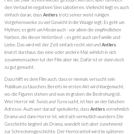
den Verlauf im negativen Sinn sabotieren. Vielleicht liegt es auch
einfach daran, dass
Antlers
trotz seiner meist ruhigen
Vorgehensweise zu viel Gewicht in die Waage legt: Es geht um
Mythen, es geht um Missbrauch - vor allem die empfindlichen
Narben, die dieser hinterlässt -, es geht auch um Familie und
Liebe. Das wird mit der Zeit einfach recht viel und
Antlers
knarzt durchaus das eine oder andere Mal, wirklich in sich
zusammensacken tut der Film aber nie. Dafür ist er dann doch
zu gut gemacht.
Dazu hilft es dem Film auch, dass er niemals versucht sein
Publikum zu täuschen. Bereits im ersten Akt wird klargemacht,
wo die Figuren stehen und was im groben die Bedrohung ist.
Wer Horror mit
Twists and Turns
sucht, ist hier an der falschen
Adresse. Auch wer darauf spekulierte, dass
Antlers
vornehmlich
Drama und dann Horror ist, wird sich vermutlich wundern. Die
Geschichte beginnt als Drama, wandelt sich aber zunehmend
zur Schreckensgeschichte. Der Horroranteil wird im späteren