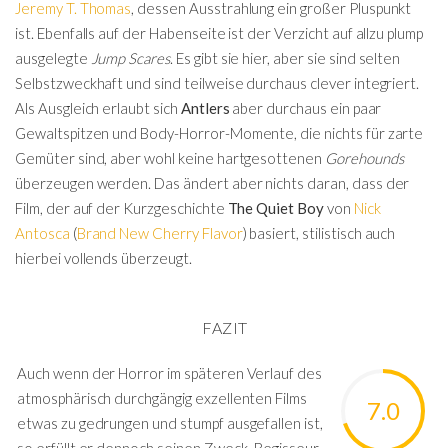
Jeremy T. Thomas
, dessen Ausstrahlung ein großer Pluspunkt
ist. Ebenfalls auf der Habenseite ist der Verzicht auf allzu plump
ausgelegte
Jump Scares
. Es gibt sie hier, aber sie sind selten
Selbstzweckhaft und sind teilweise durchaus clever integriert.
Als Ausgleich erlaubt sich
Antlers
aber durchaus ein paar
Gewaltspitzen und Body-Horror-Momente, die nichts für zarte
Gemüter sind, aber wohl keine hartgesottenen
Gorehounds
überzeugen werden. Das ändert aber nichts daran, dass der
Film, der auf der Kurzgeschichte
The Quiet Boy
von
Nick
Antosca
(
Brand New Cherry Flavor
) basiert, stilistisch auch
hierbei vollends überzeugt.
FAZIT
Auch wenn der Horror im späteren Verlauf des
atmosphärisch durchgängig exzellenten Films
7.0
etwas zu gedrungen und stumpf ausgefallen ist,