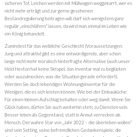
sicheren Tot. Leichen werden mit Müllwagen weggekarrt, wer es
nicht mehr erträgt und zur gerne gesehenen
Bestandregulierung beitragen will, darf sich wenigstens ganz
regulär „einschläfern“ lassen, da wird man einmal im Leben wie
ein König behandelt.
Zumindest für das weibliche Geschlecht (Voraussetzungen:
Jung und attraktiv) gibt es eine entwürdigende, aber schon
lange nicht mehr moralisch hinterfragte Alternative (auch unser
Held Heston hat keine Skrupel, das Inventar mal zu beglücken
oder auszuknocken, was die Situation gerade erfordert).
Werden Sie doch lebendiges Wohnungsinventar für die
Wenigen, die es sich leisten können. Wie bei der Einbauküche:
Für einen kleinen Aufschlag behalten oder weg damit. Wenn Sie
Glück haben, dürfen Sie auch weiterhin stets zu Diensten sein.
Besser leben als Gegenstand, statt in Armut verrecken als
Mensch. Der wahre Star von „Jahr 2022 – die überleben wollen“
sind sein Setting, seine befremdlichen Gedankenspiele, die