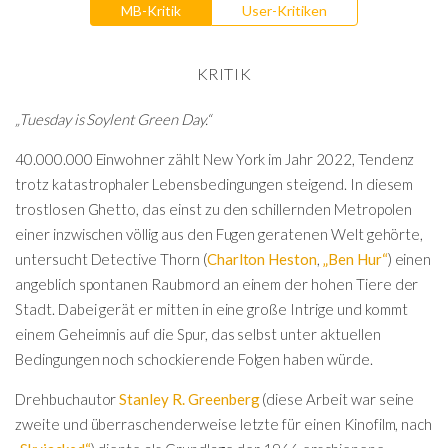
MB-Kritik
User-Kritiken
KRITIK
„Tuesday is Soylent Green Day.“
40.000.000 Einwohner zählt New York im Jahr 2022, Tendenz
trotz katastrophaler Lebensbedingungen steigend. In diesem
trostlosen Ghetto, das einst zu den schillernden Metropolen
einer inzwischen völlig aus den Fugen geratenen Welt gehörte,
untersucht Detective Thorn (
Charlton Heston
,
„Ben Hur“
) einen
angeblich spontanen Raubmord an einem der hohen Tiere der
Stadt. Dabei gerät er mitten in eine große Intrige und kommt
einem Geheimnis auf die Spur, das selbst unter aktuellen
Bedingungen noch schockierende Folgen haben würde.
Drehbuchautor
Stanley R. Greenberg
(diese Arbeit war seine
zweite und überraschenderweise letzte für einen Kinofilm, nach