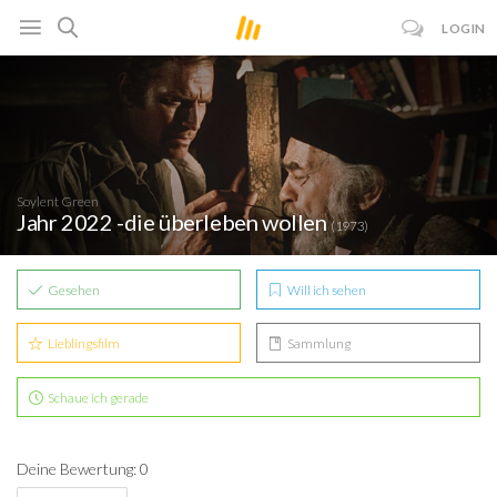
LOGIN
Soylent Green
Jahr 2022 -die überleben wollen
(1973)
Gesehen
Will ich sehen
Lieblingsfilm
Sammlung
Schaue ich gerade
Deine Bewertung: 0