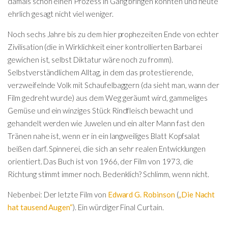
damals schon einen Prozess in Gang bringen konnten und heute
ehrlich gesagt nicht viel weniger.
Noch sechs Jahre bis zu dem hier prophezeiten Ende von echter
Zivilisation (die in Wirklichkeit einer kontrollierten Barbarei
gewichen ist, selbst Diktatur wäre noch zu fromm).
Selbstverständlichem Alltag, in dem das protestierende,
verzweifelnde Volk mit Schaufelbaggern (da sieht man, wann der
Film gedreht wurde) aus dem Weg geräumt wird, gammeliges
Gemüse und ein winziges Stück Rindfleisch bewacht und
gehandelt werden wie Juwelen und ein alter Mann fast den
Tränen nahe ist, wenn er in ein langweiliges Blatt Kopfsalat
beißen darf. Spinnerei, die sich an sehr realen Entwicklungen
orientiert. Das Buch ist von 1966, der Film von 1973, die
Richtung stimmt immer noch. Bedenklich? Schlimm, wenn nicht.
Nebenbei: Der letzte Film von
Edward G. Robinson
(
„Die Nacht
hat tausend Augen“
). Ein würdiger Final Curtain.