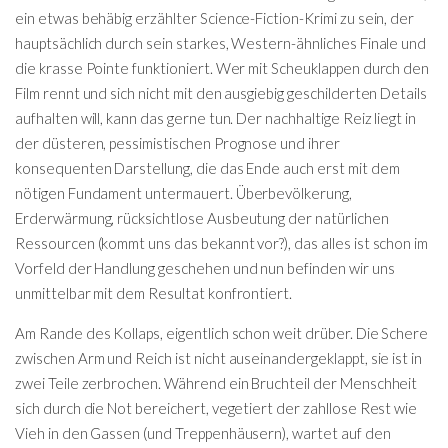
ein etwas behäbig erzählter Science-Fiction-Krimi zu sein, der
hauptsächlich durch sein starkes, Western-ähnliches Finale und
die krasse Pointe funktioniert. Wer mit Scheuklappen durch den
Film rennt und sich nicht mit den ausgiebig geschilderten Details
aufhalten will, kann das gerne tun. Der nachhaltige Reiz liegt in
der düsteren, pessimistischen Prognose und ihrer
konsequenten Darstellung, die das Ende auch erst mit dem
nötigen Fundament untermauert. Überbevölkerung,
Erderwärmung, rücksichtlose Ausbeutung der natürlichen
Ressourcen (kommt uns das bekannt vor?), das alles ist schon im
Vorfeld der Handlung geschehen und nun befinden wir uns
unmittelbar mit dem Resultat konfrontiert.
Am Rande des Kollaps, eigentlich schon weit drüber. Die Schere
zwischen Arm und Reich ist nicht auseinandergeklappt, sie ist in
zwei Teile zerbrochen. Während ein Bruchteil der Menschheit
sich durch die Not bereichert, vegetiert der zahllose Rest wie
Vieh in den Gassen (und Treppenhäusern), wartet auf den