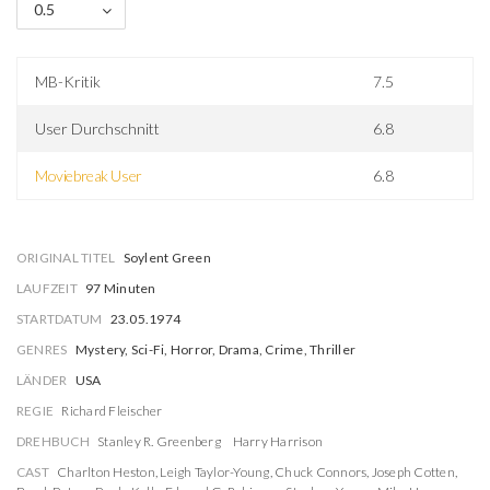
0.5
MB-Kritik
7.5
User Durchschnitt
6.8
Moviebreak User
6.8
ORIGINAL TITEL
Soylent Green
LAUFZEIT
97 Minuten
STARTDATUM
23.05.1974
GENRES
Mystery, Sci-Fi, Horror, Drama, Crime, Thriller
LÄNDER
USA
REGIE
Richard Fleischer
DREHBUCH
Stanley R. Greenberg
Harry Harrison
CAST
Charlton Heston
,
Leigh Taylor-Young
,
Chuck Connors
,
Joseph Cotten
,