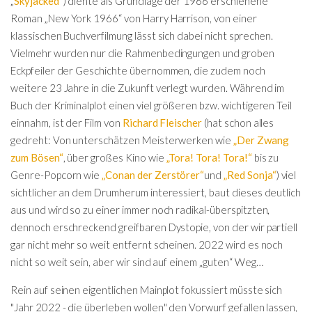
„
Skyjacked“
) diente als Grundlage der 1966 erschienene
Roman „New York 1966“ von Harry Harrison, von einer
klassischen Buchverfilmung lässt sich dabei nicht sprechen.
Vielmehr wurden nur die Rahmenbedingungen und groben
Eckpfeiler der Geschichte übernommen, die zudem noch
weitere 23 Jahre in die Zukunft verlegt wurden. Während im
Buch der Kriminalplot einen viel größeren bzw. wichtigeren Teil
einnahm, ist der Film von
Richard Fleischer
(hat schon alles
gedreht: Von unterschätzen Meisterwerken wie
„Der Zwang
zum Bösen“
, über großes Kino wie
„Tora! Tora! Tora!“
bis zu
Genre-Popcorn wie
„Conan der Zerstörer“
und
„Red Sonja“
) viel
sichtlicher an dem Drumherum interessiert, baut dieses deutlich
aus und wird so zu einer immer noch radikal-überspitzten,
dennoch erschreckend greifbaren Dystopie, von der wir partiell
gar nicht mehr so weit entfernt scheinen. 2022 wird es noch
nicht so weit sein, aber wir sind auf einem „guten“ Weg…
Rein auf seinen eigentlichen Mainplot fokussiert müsste sich
"Jahr 2022 - die überleben wollen" den Vorwurf gefallen lassen,